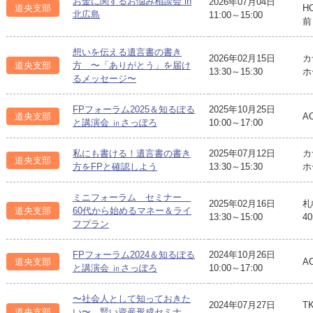
お金に関するお悩み相談会 in
2026年07月04日
道央支部
H
北広島
11:00～15:00
前
想いを伝える遺言書の書き
2026年02月15日
カ
道央支部
方 〜「ありがとう」を届け
13:30～15:30
ホ
るメッセージ〜
FPフォーラム2025＆知るぽる
2025年10月25日
道央支部
A
と講演会 ㏌さっぽろ
10:00～17:00
私にも書ける！遺言書の書き
2025年07月12日
カ
道央支部
方をFPと確認しよう
13:30～15:30
ホ
ミニフォーラム セミナー
2025年02月16日
札
道央支部
60代から始めるマネー＆ライ
13:30～15:00
4
フプラン
FPフォーラム2024＆知るぽる
2024年10月26日
道央支部
A
と講演会 ㏌さっぽろ
10:00～17:00
〜社会人として知っておきた
2024年07月27日
T
道央支部
い〜 賢い資産形成セミナ