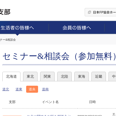
ミナー&相談会
セミナー&相談会（参加無料
北海道
東北
関東
北陸
東海
近畿
中
道北
道東
道央
道南
支部
イベント名
日時
エ