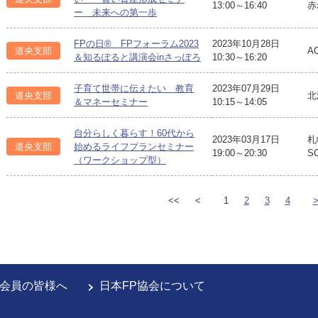
13:00～16:40
赤
ー 未来への第一歩
FPの日® FPフォーラム2023
2023年10月28日
道央支部
A
＆知るぽると講演会inさっぽろ
10:30～16:20
子育て世帯に伝えたい 教育
2023年07月29日
道央支部
北
＆マネーセミナー
10:15～14:05
自分らしく暮らす！60代から
2023年03月17日
札
道央支部
始めるライフプランセミナー
19:00～20:30
S
（ワークショップ型）
<<
<
1
2
3
4
会員の皆様へ
日本FP協会について