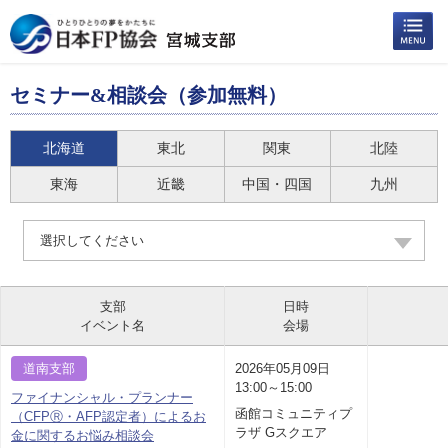
セミナー&相談会（参加無料）
北海道
東北
関東
北陸
東海
近畿
中国・四国
九州
選択してください
支部
日時
イベント名
会場
道南支部
2026年05月09日
13:00～15:00
ファイナンシャル・プランナー
函館コミュニティプ
（CFPⓇ・AFP認定者）によるお
ラザ Gスクエア
金に関するお悩み相談会