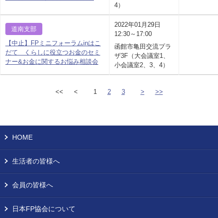
4）
2022年01月29日
道南支部
12:30～17:00
【中止】FPミニフォーラムinはこ
函館市亀田交流プラ
だて くらしに役立つお金のセミ
ザ3F（大会議室1、
ナー&お金に関するお悩み相談会
小会議室2、3、4）
<<
<
1
2
3
>
>>
HOME
生活者の皆様へ
会員の皆様へ
日本FP協会について