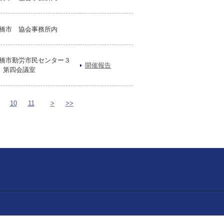
橋市 協会事務所内
橋市勤労市民センター３
開催報告
 第四会議室
10
11
>
>>