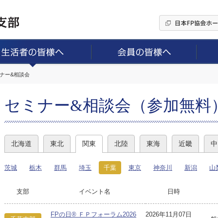
ミナー&相談会
セミナー&相談会（参加無料
北海道
東北
関東
北陸
東海
近畿
中
茨城
栃木
群馬
埼玉
千葉
東京
神奈川
新潟
山
支部
イベント名
日時
FPの日® ＦＰフォーラム2026
2026年11月07日