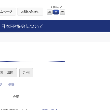
文字サイズ
小
中
大
）
国・四国
九州
梨
長野
会場