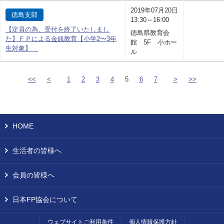
2019年07月20日
徳島支部
13:30～16:00
【定員の為、受付を終了いたしまし
徳島県教育会
た】ＦＰによる金銭教育【小学2〜3年
館 5F 小ホー
生対象】
ル
<<
<
1
2
3
4
5
6
7
>
>>
HOME
生活者の皆様へ
会員の皆様へ
日本FP協会について
ウェブサイトご利用条件
個人情報保護方針