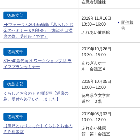
在職者訓練棟
徳島支部
2019年11月16日
開催報
13:30～16:00
FPフォーラム2019in徳島「暮らしとお
告
金のセミナー＆相談会」（相談会は満
ふれあい健康館
席の為、受付終了です）
2019年10月26日
徳島支部
13:30～15:00
30〜40歳代向け ワークショップ型 ラ
あわぎんホー
イフプランセミナー
ル 会議室４
2019年10月05日
徳島支部
10:00～12:00
くらしとお金のＦＰ相談室【満席の
徳島県立文学書
為、受付を終了いたしました】
道館 ２階
2019年08月03日
徳島支部
10:00～12:00
【満席となりました】くらしとお金の
ふれあい健康
ＦＰ相談室
館 第１会議室