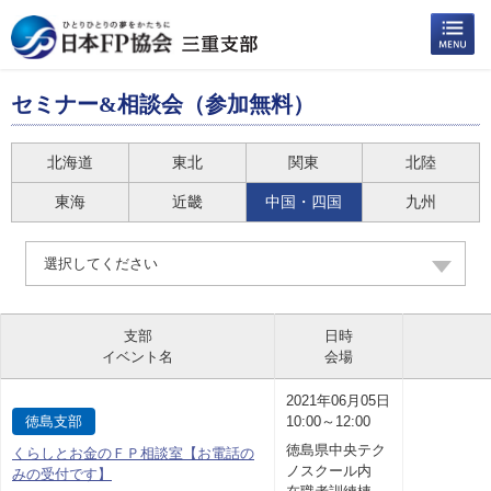
セミナー&相談会（参加無料）
北海道
東北
関東
北陸
東海
近畿
中国・四国
九州
選択してください
支部
日時
イベント名
会場
2021年06月05日
徳島支部
10:00～12:00
徳島県中央テク
くらしとお金のＦＰ相談室【お電話の
ノスクール内
みの受付です】