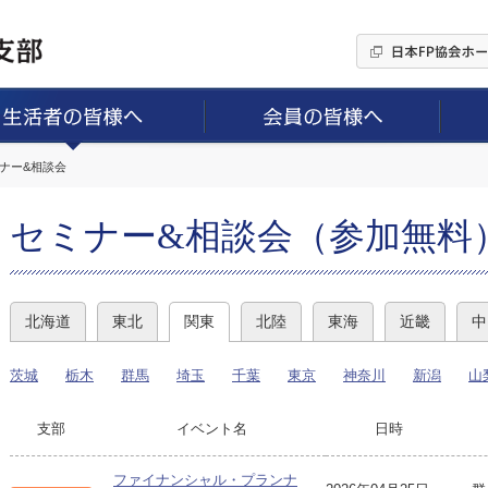
ミナー&相談会
セミナー&相談会（参加無料
北海道
東北
関東
北陸
東海
近畿
中
茨城
栃木
群馬
埼玉
千葉
東京
神奈川
新潟
山
支部
イベント名
日時
ファイナンシャル・プランナ