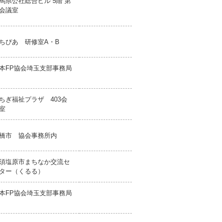
馬県公社総合ビル 5階 第
会議室
ちぴあ 研修室A・B
本FP協会埼玉支部事務局
ちぎ福祉プラザ 403会
室
橋市 協会事務所内
須塩原市まちなか交流セ
ター（くるる）
本FP協会埼玉支部事務局