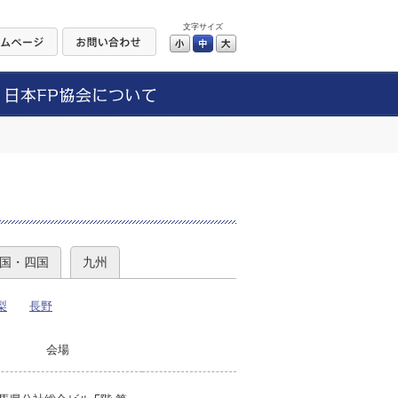
文字サイズ
小
中
大
）
国・四国
九州
梨
長野
会場