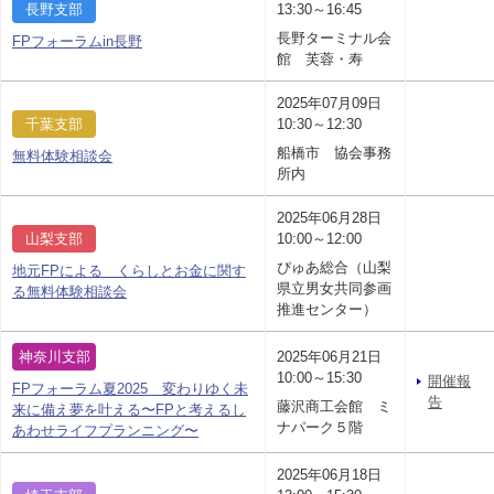
長野支部
13:30～16:45
長野ターミナル会
FPフォーラムin長野
館 芙蓉・寿
2025年07月09日
千葉支部
10:30～12:30
船橋市 協会事務
無料体験相談会
所内
2025年06月28日
山梨支部
10:00～12:00
ぴゅあ総合（山梨
地元FPによる くらしとお金に関す
県立男女共同参画
る無料体験相談会
推進センター）
神奈川支部
2025年06月21日
10:00～15:30
開催報
FPフォーラム夏2025 変わりゆく未
告
藤沢商工会館 ミ
来に備え夢を叶える〜FPと考えるし
ナパーク５階
あわせライフプランニング〜
2025年06月18日