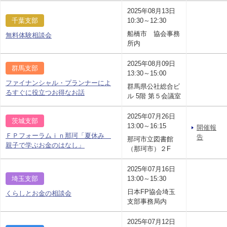
2025年08月13日
千葉支部
10:30～12:30
船橋市 協会事務
無料体験相談会
所内
2025年08月09日
群馬支部
13:30～15:00
ファイナンシャル・プランナーによ
群馬県公社総合ビ
るすぐに役立つお得なお話
ル 5階 第５会議室
2025年07月26日
茨城支部
13:00～16:15
開催報
ＦＰフォーラムｉｎ那珂「夏休み
告
那珂市立図書館
親子で学ぶお金のはなし」
（那珂市）２F
2025年07月16日
埼玉支部
13:00～15:30
日本FP協会埼玉
くらしとお金の相談会
支部事務局内
2025年07月12日