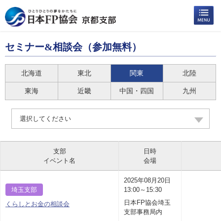
セミナー&相談会（参加無料）
北海道
東北
関東
北陸
東海
近畿
中国・四国
九州
選択してください
支部
日時
イベント名
会場
2025年08月20日
埼玉支部
13:00～15:30
日本FP協会埼玉
くらしとお金の相談会
支部事務局内