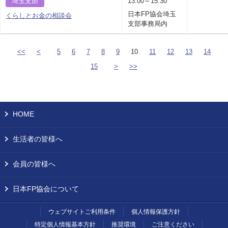
埼玉支部
13:00～15:30
日本FP協会埼玉
くらしとお金の相談会
支部事務局内
<<
<
5
6
7
8
9
10
11
12
13
14
15
>
>>
HOME
生活者の皆様へ
会員の皆様へ
日本FP協会について
ウェブサイトご利用条件
個人情報保護方針
特定個人情報基本方針
推奨環境
ご注意ください