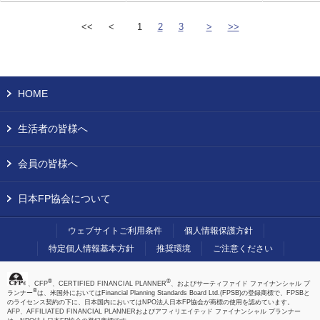
<<
<
1
2
3
>
>>
HOME
生活者の皆様へ
会員の皆様へ
日本FP協会について
ウェブサイトご利用条件
個人情報保護方針
特定個人情報基本方針
推奨環境
ご注意ください
®
®
、CFP
、CERTIFIED FINANCIAL PLANNER
、およびサーティファイド ファイナンシャル プ
®
ランナー
は、米国外においてはFinancial Planning Standards Board Ltd.(FPSB)の登録商標で、FPSBと
のライセンス契約の下に、日本国内においてはNPO法人日本FP協会が商標の使用を認めています。
AFP、AFFILIATED FINANCIAL PLANNERおよびアフィリエイテッド ファイナンシャル プランナー