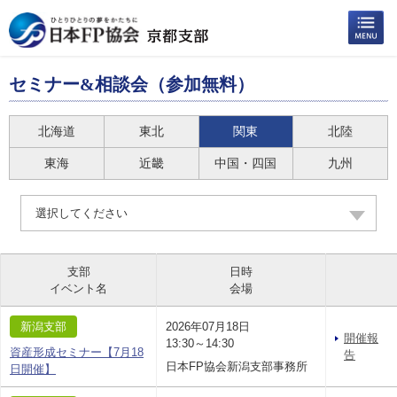
セミナー&相談会（参加無料）
北海道
東北
関東
北陸
東海
近畿
中国・四国
九州
選択してください
支部
日時
イベント名
会場
新潟支部
2026年07月18日
開催報
13:30～14:30
資産形成セミナー【7月18
告
日本FP協会新潟支部事務所
日開催】