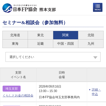
セミナー&相談会（参加無料）
北海道
東北
関東
北陸
東海
近畿
中国・四国
九州
選択してください
支部
日時
イベント名
会場
2026年09月16日
埼玉支部
詳細・
13:00～15:30
申込
くらしとお金の相談会
日本FP協会埼玉支部事務局内