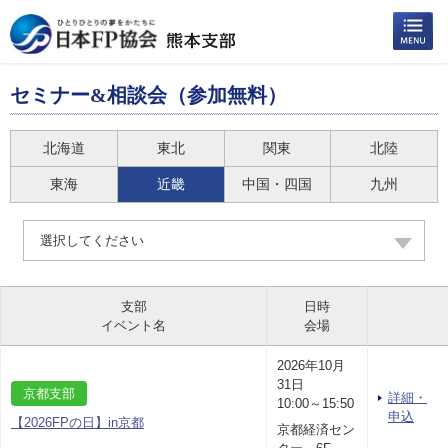
セミナー&相談会（参加無料）
北海道
東北
関東
北陸
東海
近畿
中国・四国
九州
選択してください
支部
日時
イベント名
会場
2026年10月
31日
京都支部
詳細・
10:00～15:50
申込
【2026FPの日】in京都
京都経済セン