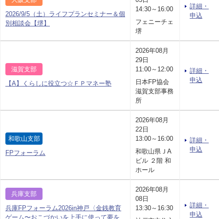
詳細・
14:30～16:00
2026/9/5（土）ライフプランセミナー＆個
申込
フェニーチェ
別相談会【堺】
堺
2026年08月
29日
滋賀支部
11:00～12:00
詳細・
申込
日本FP協会
【A】くらしに役立つ☆ＦＰマネー塾
滋賀支部事務
所
2026年08月
22日
和歌山支部
13:00～16:00
詳細・
申込
和歌山県ＪA
FPフォーラム
ビル ２階 和
ホール
2026年08月
兵庫支部
08日
詳細・
兵庫FPフォーラム2026in神戸〈金銭教育
13:30～16:30
申込
ゲーム〜おこづかいを上手に使って夢を