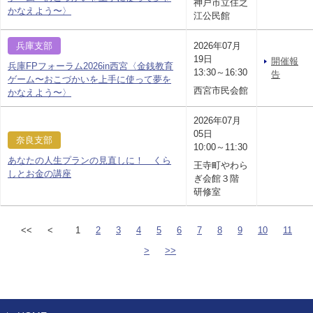
神戸市立住之
かなえよう〜〉
江公民館
兵庫支部
2026年07月
19日
開催報
兵庫FPフォーラム2026in西宮〈金銭教育
13:30～16:30
告
ゲーム〜おこづかいを上手に使って夢を
西宮市民会館
かなえよう〜〉
2026年07月
05日
奈良支部
10:00～11:30
あなたの人生プランの見直しに！ くら
王寺町やわら
しとお金の講座
ぎ会館３階
研修室
<<
<
1
2
3
4
5
6
7
8
9
10
11
>
>>