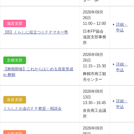
ター 6F
2026年09月
26日
滋賀支部
11:00～12:00
詳細・
申込
日本FP協会
【B】くらしに役立つ☆ＦＰマネー塾
滋賀支部事務
所
2026年09月
京都支部
26日
詳細・
11:15～15:30
【舞鶴開催】これからはじめる資産形成
申込
舞鶴市商工観
in 舞鶴
光センター
2026年09月
13日
奈良支部
詳細・
13:30～16:45
申込
くらしとお金のＦＰ教室・相談会
奈良商工会議
所
2026年09月
大阪支部
05日