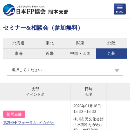
セミナー&相談会（参加無料）
北海道
東北
関東
北陸
東海
近畿
中国・四国
九州
選択してください
支部
日時
イベント名
会場
2026年01月18日
13:30～16:30
福岡支部
柳川市民文化会館
第2回FPフォーラムinやながわ
「水都やながわ」