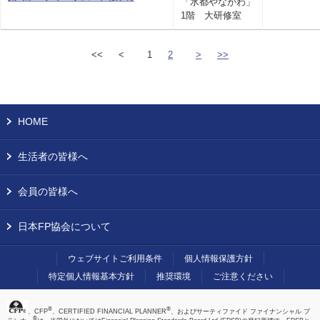
「水都やながわ」
1階 大研修室
<<
<
1
2
>
>>
HOME
生活者の皆様へ
会員の皆様へ
日本FP協会について
ウェブサイトご利用条件
個人情報保護方針
特定個人情報基本方針
推奨環境
ご注意ください
®
®
、CFP
、CERTIFIED FINANCIAL PLANNER
、およびサーティファイド ファイナンシャル プ
®