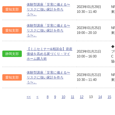
体験型講座「災害に備える〜
2023年01月29日
N
愛知支部
リスクに強い家計を作ろ
10:30～11:40
東
う〜」
体験型講座「災害に備える〜
2023年01月25日
N
愛知支部
リスクに強い家計を作ろ
19:00～20:10
東
う〜」
◆
【ミニセミナー&相談会】資産
2023年01月21日
プ
静岡支部
価値を高める家づくり・マイ
10:00～16:00
C
ホーム購入術
協
体験型講座「災害に備える〜
2023年01月21日
N
愛知支部
リスクに強い家計を作ろ
10:30～11:40
東
う〜」
<<
<
8
9
10
11
12
13
14
15