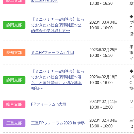
岐阜支部
岐阜無料相談会
13:30～16:20
阜
◆
【ミニセミナー&相談会】知っ
2023年03月04日
プ
静岡支部
ておきたい社会保障制度〜公
10:00～16:00
C
的年金の受け取り方〜
協
半
2023年02月25日
愛知支部
ミニFPフォーラムin半田
市
10:30～15:30
ィ
【ミニセミナー&相談会】知っ
◆
ておきたい社会保障制度〜暮
2023年02月18日
プ
静岡支部
らしと家計管理に大切な基本
10:00～16:00
C
知識〜
協
2023年02月11日
ソ
岐阜支部
FPフォーラムin大垣
10:30～12:00
ー
2023年02月04日
三
三重支部
三重FPフォーラム2023 in 伊勢
13:00～16:00
セ