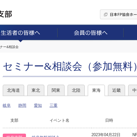
ミナー&相談会
セミナー&相談会（参加無料
北海道
東北
関東
北陸
東海
近畿
中
岐阜
静岡
愛知
三重
支部
イベント名
日時
2023年04月22日
N