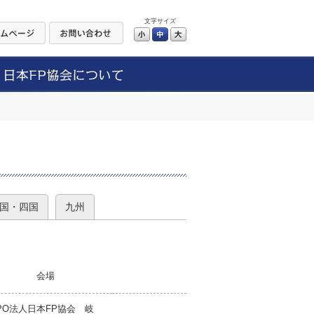
文字サイズ
小
中
大
）
国・四国
九州
会場
PO法人日本FP協会 岐