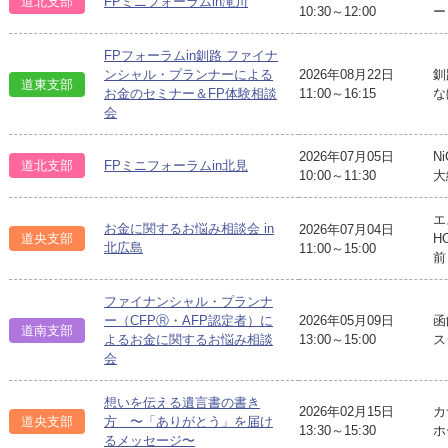
道北支部
FPミニフォーラムin滝川
10:30～12:00
ー
FPフォーラムin釧路 ファイナ
ンシャル・プランナーによる
2026年08月22日
釧
道東支部
お金のセミナー＆FP体験相談
11:00～16:15
な
会
2026年07月05日
N
道北支部
FPミニフォーラムin北見
10:00～11:30
大
エ
お金に関するお悩み相談会 in
2026年07月04日
道央支部
H
北広島
11:00～15:00
前
ファイナンシャル・プランナ
ー（CFPⓇ・AFP認定者）に
2026年05月09日
函
道南支部
よるお金に関するお悩み相談
13:00～15:00
ス
会
想いを伝える遺言書の書き
2026年02月15日
カ
道央支部
方 〜「ありがとう」を届け
13:30～15:30
ホ
るメッセージ〜