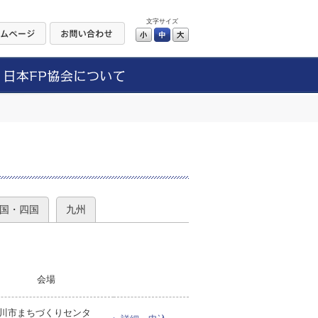
文字サイズ
小
中
大
）
国・四国
九州
会場
川市まちづくりセンタ