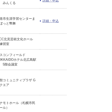
詳細・申込
 みんくる
路市生涯学習センターま
詳細・申込
ぼっと幣舞
iCC北見芸術文化ホール
練習室
スコンフィールド
OKKAIDOホテル北広島駅
 5階会議室
館コミュニティプラザ G
クエア
ナモトホール（札幌市民
ール）