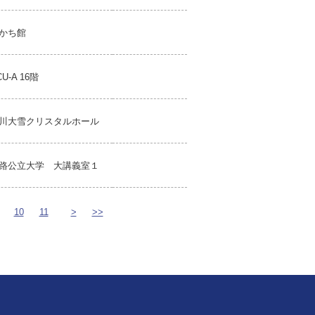
かち館
CU-A 16階
川大雪クリスタルホール
路公立大学 大講義室１
10
11
>
>>