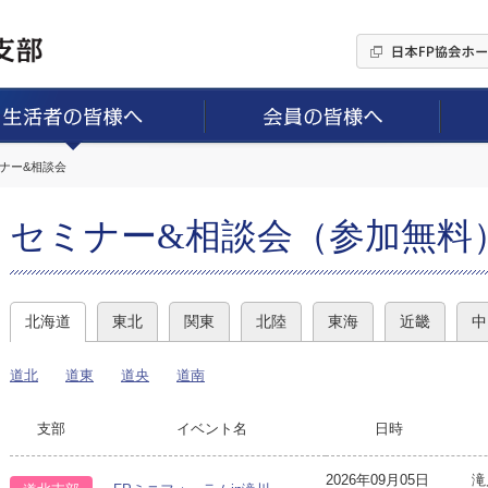
ミナー&相談会
セミナー&相談会（参加無料
北海道
東北
関東
北陸
東海
近畿
中
道北
道東
道央
道南
支部
イベント名
日時
2026年09月05日
滝