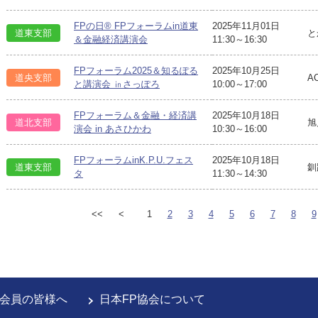
FPの日® FPフォーラムin道東
2025年11月01日
道東支部
と
＆金融経済講演会
11:30～16:30
FPフォーラム2025＆知るぽる
2025年10月25日
道央支部
A
と講演会 ㏌さっぽろ
10:00～17:00
FPフォーラム＆金融・経済講
2025年10月18日
道北支部
旭
演会 in あさひかわ
10:30～16:00
FPフォーラムinK.P.U.フェス
2025年10月18日
道東支部
釧
タ
11:30～14:30
<<
<
1
2
3
4
5
6
7
8
9
会員の皆様へ
日本FP協会について