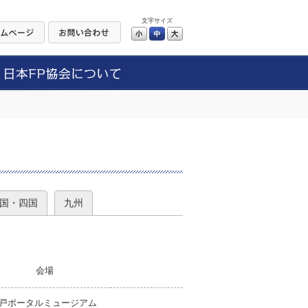
文字サイズ
小
中
大
）
国・四国
九州
会場
戸ポータルミュージアム