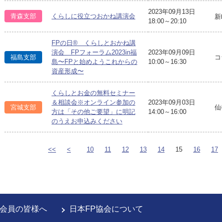
2023年09月13日
青森支部
くらしに役立つおかね講演会
新
18:00～20:10
FPの日® くらしとおかね講
演会 FPフォーラム2023in福
2023年09月09日
福島支部
コ
島〜FPと始めようこれからの
10:00～16:30
資産形成〜
くらしとお金の無料セミナー
＆相談会※オンライン参加の
2023年09月03日
宮城支部
仙
方は「その他ご要望」に明記
14:00～16:00
のうえお申込みください
<<
<
10
11
12
13
14
15
16
17
会員の皆様へ
日本FP協会について