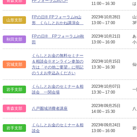
青森支部
FPフォーラムin八戸
11:00～16:30
は
FPの日® FPフォーラムin山
2023年10月28日
山
山形支部
形 くらしとおかね講演会
13:00～17:00
3F
FPの日® FPフォーラムin秋
2023年10月21日
あ
秋田支部
田
13:00～16:00
小
くらしとお金の無料セミナー
＆相談会※オンライン参加の
2023年10月15日
宮城支部
仙
方は「その他ご要望」に明記
13:30～16:30
のうえお申込みください
くらしとお金のセミナー＆相
2023年10月07日
岩手支部
一
談会 一関会場
13:30～17:00
2023年09月25日
青森支部
八戸圏域消費者講座
八
14:00～15:30
くらしとお金のセミナー＆相
2023年09月24日
岩手支部
岩
談会
13:00～16:00