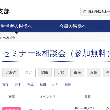
ミナー&相談会
セミナー&相談会（参加無料
北海道
東北
関東
北陸
東海
近畿
中
青森
岩手
宮城
秋田
山形
福島
支部
イベント名
日時
2023年10月28日
八