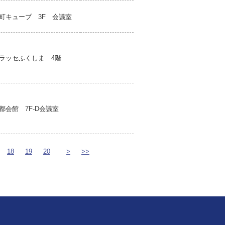
町キューブ 3F 会議室
ラッセふくしま 4階
都会館 7F-D会議室
18
19
20
>
>>