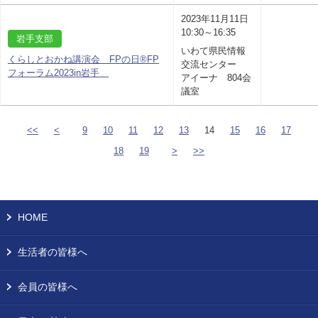
2023年11月11日
10:30～16:35
岩手支部
いわて県民情報
くらしとおかね講演会 FPの日®FP
交流センター
フォーラム2023in岩手
アイーナ 804会
議室
<<
<
9
10
11
12
13
14
15
16
17
18
19
>
>>
HOME
生活者の皆様へ
会員の皆様へ