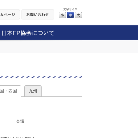
文字サイズ
小
中
大
）
国・四国
九州
会場