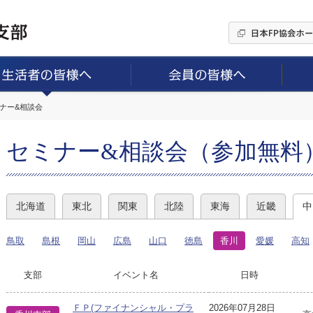
ミナー&相談会
セミナー&相談会（参加無料
北海道
東北
関東
北陸
東海
近畿
中
鳥取
島根
岡山
広島
山口
徳島
香川
愛媛
高知
支部
イベント名
日時
ＦＰ(ファイナンシャル・プラ
2026年07月28日