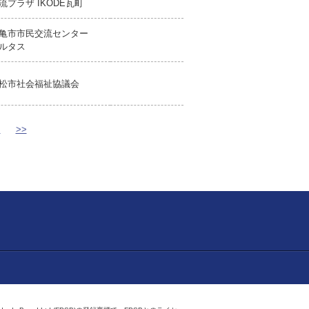
流プラザ IKODE瓦町
亀市市民交流センター
ルタス
松市社会福祉協議会
>
>>