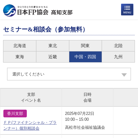
セミナー&相談会（参加無料）
北海道
東北
関東
北陸
東海
近畿
中国・四国
九州
選択してください
支部
日時
イベント名
会場
香川支部
2025年07月22日
10:00～15:00
ＦＰ(ファイナンシャル・プラ
高松市社会福祉協議会
ンナー）個別相談会