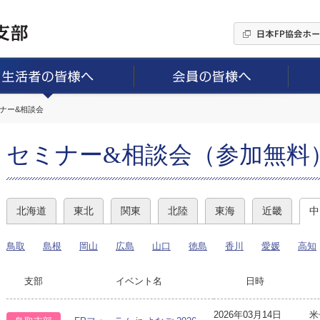
ミナー&相談会
セミナー&相談会（参加無料
北海道
東北
関東
北陸
東海
近畿
中
鳥取
島根
岡山
広島
山口
徳島
香川
愛媛
高知
支部
イベント名
日時
2026年03月14日
米