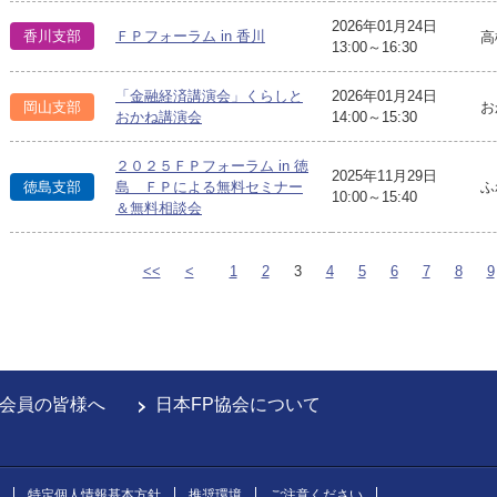
2026年01月24日
香川支部
ＦＰフォーラム in 香川
高
13:00～16:30
「金融経済講演会」くらしと
2026年01月24日
岡山支部
お
おかね講演会
14:00～15:30
２０２５ＦＰフォーラム in 徳
2025年11月29日
ふ
徳島支部
島 ＦＰによる無料セミナー
10:00～15:40
＆無料相談会
<<
<
1
2
3
4
5
6
7
8
9
会員の皆様へ
日本FP協会について
特定個人情報基本方針
推奨環境
ご注意ください