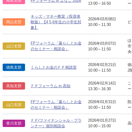
鳥取支部
FPフォーラム in よなご 2026
13:00～16:50
ー
キッズ・マネー教室（投資体
2026年03月08日
ピ
岡山支部
験版）【4,5,6年生の小学生対
10:00～11:30
象】
ほ
FPフォーラム「暮らしとお金
2026年03月07日
山口支部
市
のセミナー・相談会」
10:00～11:50
央
2026年02月21日
徳
徳島支部
くらしとお金のＦＰ相談室
10:00～11:50
2
2026年02月14日
こ
高知支部
ＦＰフォーラム in 高知
13:30～16:30
ー
FPフォーラム「暮らしとお金
2026年01月31日
防
山口支部
のセミナー・相談会」
10:00～11:50
ー
ＦＰ(ファイナンシャル・プラ
2026年01月27日
香川支部
高
ンナー）個別相談会
10:00～15:00