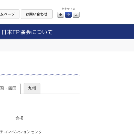
文字サイズ
小
中
大
）
国・四国
九州
会場
子コンベンションセンタ