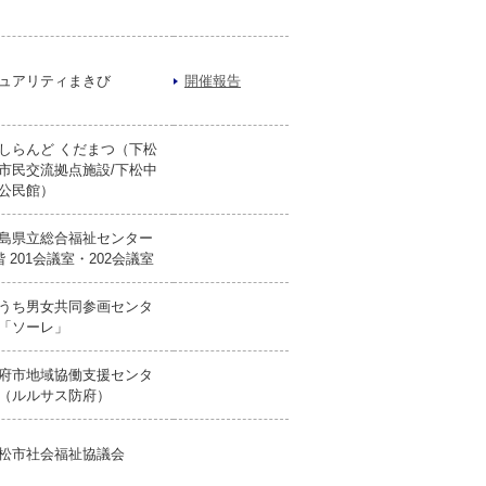
ュアリティまきび
開催報告
しらんど くだまつ（下松
市民交流拠点施設/下松中
公民館）
島県立総合福祉センター
階 201会議室・202会議室
うち男女共同参画センタ
「ソーレ」
府市地域協働支援センタ
（ルルサス防府）
松市社会福祉協議会