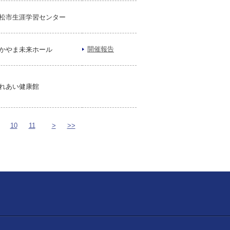
松市生涯学習センター
開催報告
かやま未来ホール
れあい健康館
10
11
>
>>