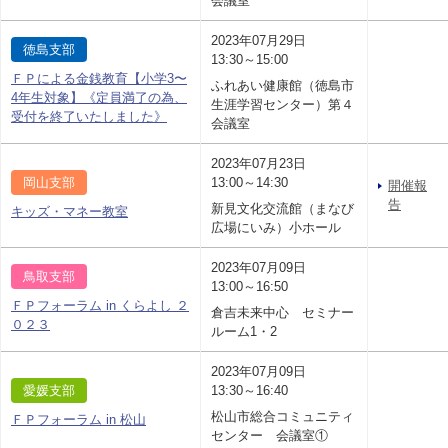
会議室
2023年07月29日
徳島支部
13:30～15:00
ＦＰによる金銭教育【小学3〜
ふれあい健康館（徳島市
4年生対象】《定員満了の為、
生涯学習センター）第４
受付を終了いたしました》
会議室
2023年07月23日
岡山支部
13:00～14:30
開催報
告
新見文化交流館（まなび
キッズ・マネー教室
広場にいみ）小ホール
2023年07月09日
鳥取支部
13:00～16:50
ＦＰフォーラム in くらよし ２
倉吉未来中心 セミナー
０２３
ルーム1・2
2023年07月09日
愛媛支部
13:30～16:40
松山市総合コミュニティ
ＦＰフォーラム in 松山
センター 会議室①