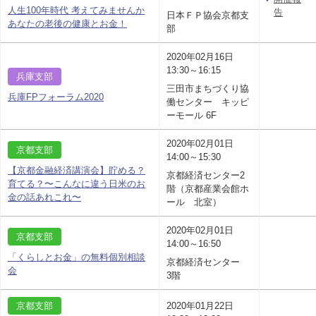
人生100年時代 考えてみませんか
告
日本ＦＰ協会京都支
あなたの老後の健康とお金！
部
2020年02月16日
13:30～16:15
兵庫支部
三田市まちづくり協
兵庫FPフォーラム2020
働センター キッピ
ーモール 6F
2020年02月01日
京都支部
14:00～15:30
【京都金融経済講演会】貯める？
京都経済センター2
育てる？〜こんなに違う日米のお
階（京都産業会館ホ
金の話あれこれ〜
ール 北室）
2020年02月01日
京都支部
14:00～16:50
「くらしとお金」の無料個別相談
京都経済センター
会
3階
京都支部
2020年01月22日