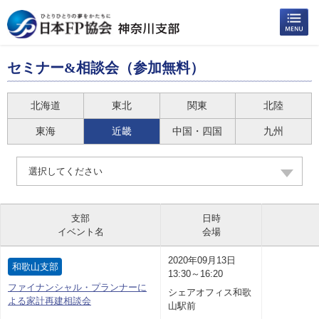
セミナー&相談会（参加無料）
北海道
東北
関東
北陸
東海
近畿
中国・四国
九州
選択してください
支部
日時
イベント名
会場
2020年09月13日
和歌山支部
13:30～16:20
ファイナンシャル・プランナーに
シェアオフィス和歌
よる家計再建相談会
山駅前