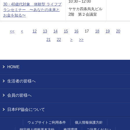
10:30～12:00
30・40歳代対象 体験型 ライフプ
ヤサカ四条烏丸ビル
ランセミナー 〜あなたの未来と
2階 第２会議室
お金を知る〜
<<
<
12
13
14
15
16
17
18
19
20
21
22
>
>>
HOME
生活者の皆様へ
会員の皆様へ
日本FP協会について
ウェブサイトご利用条件
個人情報保護方針
特定個人情報基本方針
推奨環境
ご注意ください