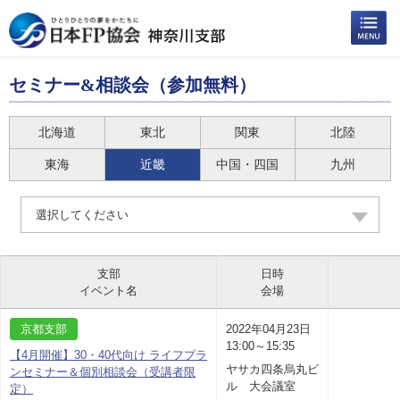
セミナー&相談会（参加無料）
北海道
東北
関東
北陸
東海
近畿
中国・四国
九州
選択してください
支部
日時
イベント名
会場
京都支部
2022年04月23日
13:00～15:35
【4月開催】30・40代向け ライフプラ
ヤサカ四条烏丸ビ
ンセミナー＆個別相談会（受講者限
ル 大会議室
定）