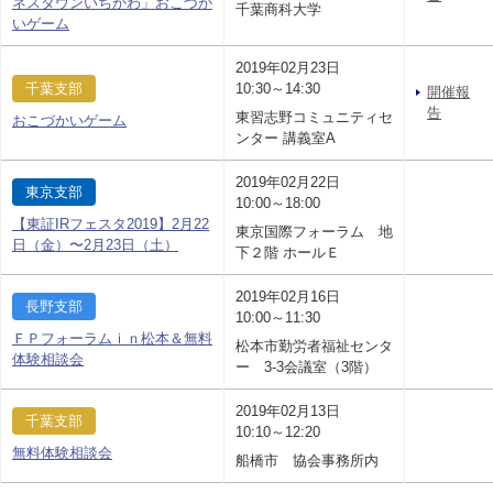
ネスタウンいちかわ」おこづか
千葉商科大学
いゲーム
2019年02月23日
千葉支部
10:30～14:30
開催報
告
東習志野コミュニティセ
おこづかいゲーム
ンター 講義室A
2019年02月22日
東京支部
10:00～18:00
【東証IRフェスタ2019】2月22
東京国際フォーラム 地
日（金）〜2月23日（土）
下２階 ホールＥ
2019年02月16日
長野支部
10:00～11:30
ＦＰフォーラムｉｎ松本＆無料
松本市勤労者福祉センタ
体験相談会
ー 3-3会議室（3階）
2019年02月13日
千葉支部
10:10～12:20
無料体験相談会
船橋市 協会事務所内