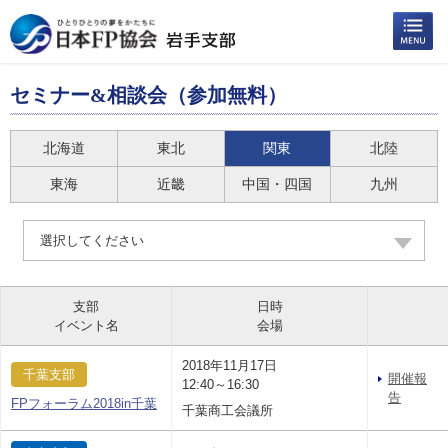
セミナー&相談会（参加無料）
北海道
東北
関東
北陸
東海
近畿
中国・四国
九州
選択してください
支部
日時
イベント名
会場
2018年11月17日
千葉支部
開催報
12:40～16:30
告
FPフォーラム2018in千葉
千葉商工会議所