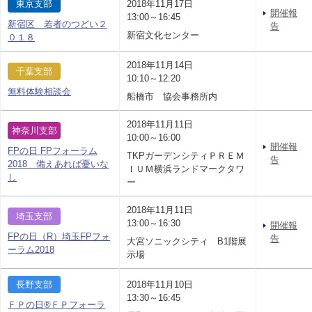
東京支部
2018年11月17日
開催報
13:00～16:45
新宿区 若者のつどい２
告
新宿文化センター
０１８
2018年11月14日
千葉支部
10:10～12:20
無料体験相談会
船橋市 協会事務所内
2018年11月11日
神奈川支部
10:00～16:00
開催報
FPの日 FPフォーラム
TKPガーデンシティＰＲＥＭ
告
2018 備えあれば憂いな
ＩＵＭ横浜ランドマークタワ
し
ー
2018年11月11日
埼玉支部
13:00～16:30
開催報
FPの日（R）埼玉FPフォ
告
大宮ソニックシティ B1階展
ーラム2018
示場
長野支部
2018年11月10日
13:30～16:45
ＦＰの日®ＦＰフォーラ