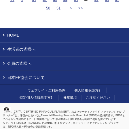
50
51
>
>>
HOME
生活者の皆様へ
会員の皆様へ
日本FP協会について
ウェブサイトご利用条件
個人情報保護方針
特定個人情報基本方針
推奨環境
ご注意ください
®
®
、CFP
、CERTIFIED FINANCIAL PLANNER
、およびサーティファイド ファイナンシャル プ
®
ランナー
は、米国外においてはFinancial Planning Standards Board Ltd.(FPSB)の登録商標で、FPSBと
のライセンス契約の下に、日本国内においてはNPO法人日本FP協会が商標の使用を認めています。
AFP、AFFILIATED FINANCIAL PLANNERおよびアフィリエイテッド ファイナンシャル プランナー
は、NPO法人日本FP協会の登録商標です。