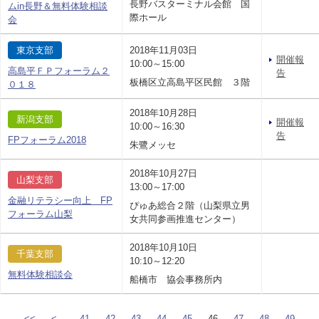
長野バスターミナル会館 国
ムin長野＆無料体験相談
際ホール
会
東京支部
2018年11月03日
開催報
10:00～15:00
高島平ＦＰフォーラム２
告
板橋区立高島平区民館 ３階
０１８
2018年10月28日
新潟支部
開催報
10:00～16:30
告
FPフォーラム2018
朱鷺メッセ
2018年10月27日
山梨支部
13:00～17:00
金融リテラシー向上 FP
ぴゅあ総合２階（山梨県立男
フォーラム山梨
女共同参画推進センター）
2018年10月10日
千葉支部
10:10～12:20
無料体験相談会
船橋市 協会事務所内
<<
<
41
42
43
44
45
46
47
48
49