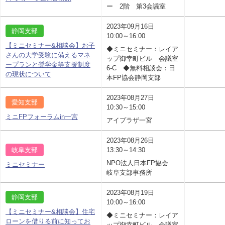
ー 2階 第3会議室
2023年09月16日
静岡支部
10:00～16:00
【ミニセミナー&相談会】お子
◆ミニセミナー：レイア
さんの大学受験に備えるマネ
ップ御幸町ビル 会議室
ープランと奨学金等支援制度
6-C ◆無料相談会：日
の現状について
本FP協会静岡支部
2023年08月27日
愛知支部
10:30～15:00
ミニFPフォーラムin一宮
アイプラザ一宮
2023年08月26日
岐阜支部
13:30～14:30
NPO法人日本FP協会
ミニセミナー
岐阜支部事務所
2023年08月19日
静岡支部
10:00～16:00
【ミニセミナー&相談会】住宅
◆ミニセミナー：レイア
ローンを借りる前に知ってお
ップ御幸町ビル 会議室