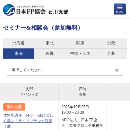
セミナー&相談会（参加無料）
北海道
東北
関東
北陸
東海
近畿
中国・四国
九州
選択してください
支部
日時
イベント名
会場
愛知支部
2023年10月25日
19:00～20:30
体験型講座 FPと一緒に楽し
NPO法人 日本FP協
く学ぶ「ライフプランと資産
会 東海ブロック事務所
形成」