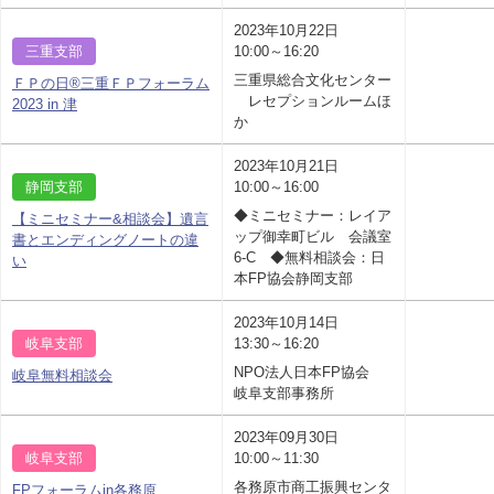
2023年10月22日
三重支部
10:00～16:20
三重県総合文化センター
ＦＰの日®三重ＦＰフォーラム
レセプションルームほ
2023 in 津
か
2023年10月21日
静岡支部
10:00～16:00
◆ミニセミナー：レイア
【ミニセミナー&相談会】遺言
ップ御幸町ビル 会議室
書とエンディングノートの違
6-C ◆無料相談会：日
い
本FP協会静岡支部
2023年10月14日
岐阜支部
13:30～16:20
NPO法人日本FP協会
岐阜無料相談会
岐阜支部事務所
2023年09月30日
岐阜支部
10:00～11:30
各務原市商工振興センタ
FPフォーラムin各務原