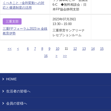
くべきこと −金利変動への対
6-C ◆無料相談会：日
応と優遇制度の活用
本FP協会静岡支部
2023年07月29日
三重支部
13:30～15:00
三重FPフォーラム2023 in 金銭
三重県営サンアリーナ
教育伊勢
レセプションルーム
<<
<
6
7
8
9
10
11
12
13
14
15
16
>
>>
HOME
生活者の皆様へ
会員の皆様へ