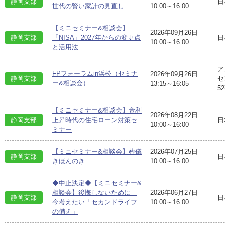
静岡支部
日
世代の賢い家計の見直し
10:00～16:00
【ミニセミナー&相談会】
2026年09月26日
日
静岡支部
「NISA」2027年からの変更点
10:00～16:00
と活用法
ア
FPフォーラムin浜松（セミナ
2026年09月26日
静岡支部
セ
ー&相談会）
13:15～16:05
5
【ミニセミナー&相談会】金利
2026年08月22日
日
静岡支部
上昇時代の住宅ローン対策セ
10:00～16:00
ミナー
【ミニセミナー&相談会】葬儀
2026年07月25日
静岡支部
日
きほんのき
10:00～16:00
◆中止決定◆【ミニセミナー&
相談会】後悔しないために
2026年06月27日
静岡支部
日
今考えたい「セカンドライフ
10:00～16:00
の備え」