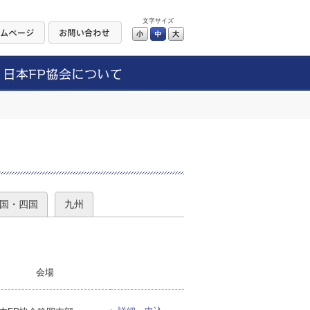
文字サイズ
小
中
大
）
国・四国
九州
会場