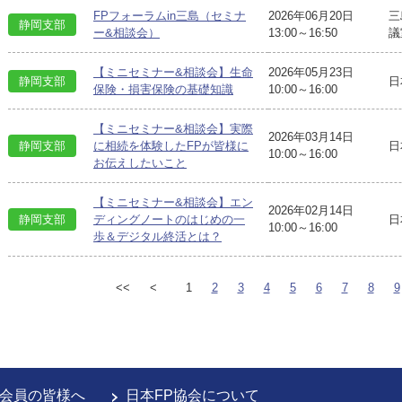
FPフォーラムin三島（セミナ
2026年06月20日
三
静岡支部
ー&相談会）
13:00～16:50
議
【ミニセミナー&相談会】生命
2026年05月23日
静岡支部
日
保険・損害保険の基礎知識
10:00～16:00
【ミニセミナー&相談会】実際
2026年03月14日
日
静岡支部
に相続を体験したFPが皆様に
10:00～16:00
お伝えしたいこと
【ミニセミナー&相談会】エン
2026年02月14日
日
静岡支部
ディングノートのはじめの一
10:00～16:00
歩＆デジタル終活とは？
<<
<
1
2
3
4
5
6
7
8
9
会員の皆様へ
日本FP協会について