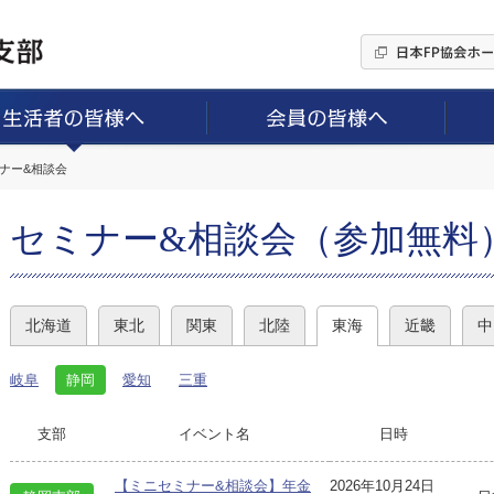
ミナー&相談会
セミナー&相談会（参加無料
北海道
東北
関東
北陸
東海
近畿
中
岐阜
静岡
愛知
三重
支部
イベント名
日時
【ミニセミナー&相談会】年金
2026年10月24日