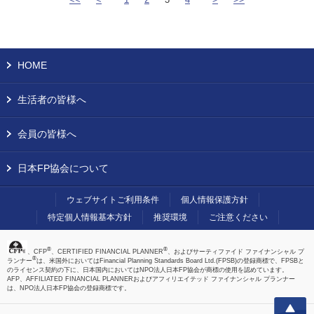
HOME
生活者の皆様へ
会員の皆様へ
日本FP協会について
ウェブサイトご利用条件
個人情報保護方針
特定個人情報基本方針
推奨環境
ご注意ください
®
®
、CFP
、CERTIFIED FINANCIAL PLANNER
、およびサーティファイド ファイナンシャル プ
®
ランナー
は、米国外においてはFinancial Planning Standards Board Ltd.(FPSB)の登録商標で、FPSBと
のライセンス契約の下に、日本国内においてはNPO法人日本FP協会が商標の使用を認めています。
AFP、AFFILIATED FINANCIAL PLANNERおよびアフィリエイテッド ファイナンシャル プランナー
は、NPO法人日本FP協会の登録商標です。
上へ