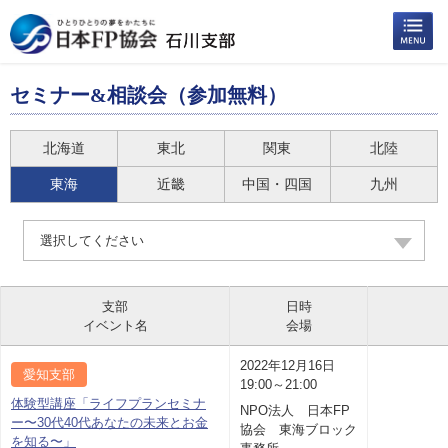
セミナー&相談会（参加無料）
北海道
東北
関東
北陸
東海
近畿
中国・四国
九州
選択してください
支部
日時
イベント名
会場
2022年12月16日
愛知支部
19:00～21:00
体験型講座「ライフプランセミナ
NPO法人 日本FP
ー〜30代40代あなたの未来とお金
協会 東海ブロック
を知る〜」