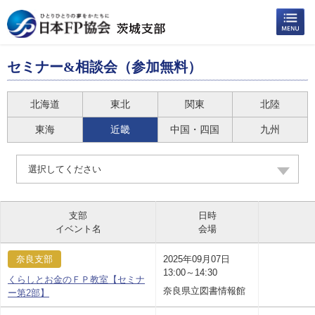
セミナー&相談会（参加無料）
北海道
東北
関東
北陸
東海
近畿
中国・四国
九州
選択してください
支部
日時
イベント名
会場
奈良支部
2025年09月07日
13:00～14:30
くらしとお金のＦＰ教室【セミナ
奈良県立図書情報館
ー第2部】