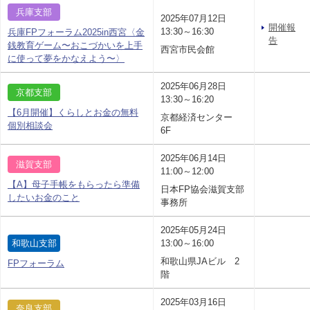
兵庫支部
2025年07月12日
開催報
13:30～16:30
兵庫FPフォーラム2025in西宮〈金
告
銭教育ゲーム〜おこづかいを上手
西宮市民会館
に使って夢をかなえよう〜〉
2025年06月28日
京都支部
13:30～16:20
【6月開催】くらしとお金の無料
京都経済センター
個別相談会
6F
2025年06月14日
滋賀支部
11:00～12:00
【A】母子手帳をもらったら準備
日本FP協会滋賀支部
したいお金のこと
事務所
2025年05月24日
和歌山支部
13:00～16:00
和歌山県JAビル 2
FPフォーラム
階
2025年03月16日
奈良支部