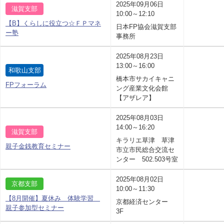
2025年09月06日
滋賀支部
10:00～12:10
【B】くらしに役立つ☆ＦＰマネ
日本FP協会滋賀支部
ー塾
事務所
2025年08月23日
13:00～16:00
和歌山支部
橋本市サカイキャニ
FPフォーラム
ング産業文化会館
【アザレア】
2025年08月03日
14:00～16:20
滋賀支部
キラリエ草津 草津
親子金銭教育セミナー
市立市民総合交流セ
ンター 502.503号室
2025年08月02日
京都支部
10:00～11:30
【8月開催】夏休み 体験学習
京都経済センター
親子参加型セミナー
3F