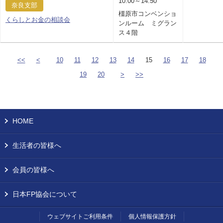
10:00～14:50
奈良支部
橿原市コンベンショ
くらしとお金の相談会
ンルーム ミグラン
ス４階
<<
<
10
11
12
13
14
15
16
17
18
19
20
>
>>
HOME
生活者の皆様へ
会員の皆様へ
日本FP協会について
ウェブサイトご利用条件
個人情報保護方針