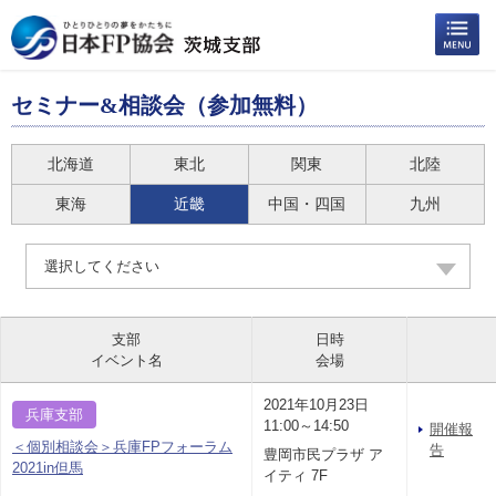
セミナー&相談会（参加無料）
北海道
東北
関東
北陸
東海
近畿
中国・四国
九州
選択してください
支部
日時
イベント名
会場
2021年10月23日
兵庫支部
11:00～14:50
開催報
＜個別相談会＞兵庫FPフォーラム
告
豊岡市民プラザ ア
2021in但馬
イティ 7F