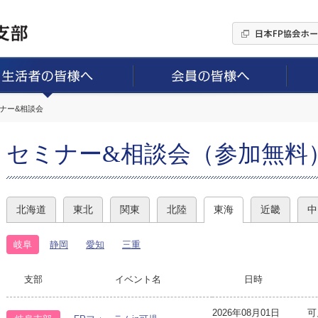
ミナー&相談会
セミナー&相談会（参加無料
北海道
東北
関東
北陸
東海
近畿
中
岐阜
静岡
愛知
三重
支部
イベント名
日時
2026年08月01日
可