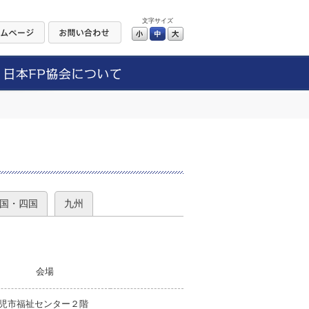
文字サイズ
小
中
大
）
国・四国
九州
会場
児市福祉センター２階