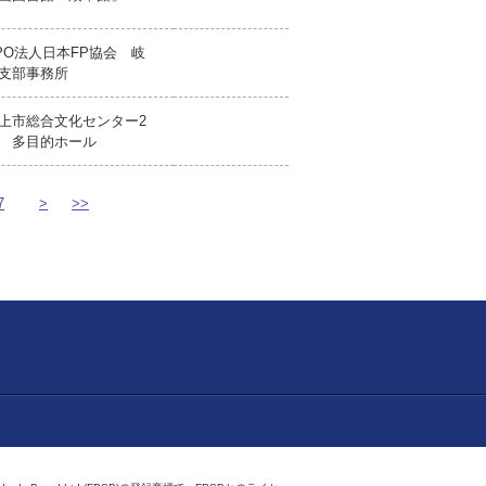
PO法人日本FP協会 岐
支部事務所
上市総合文化センター2
 多目的ホール
7
>
>>