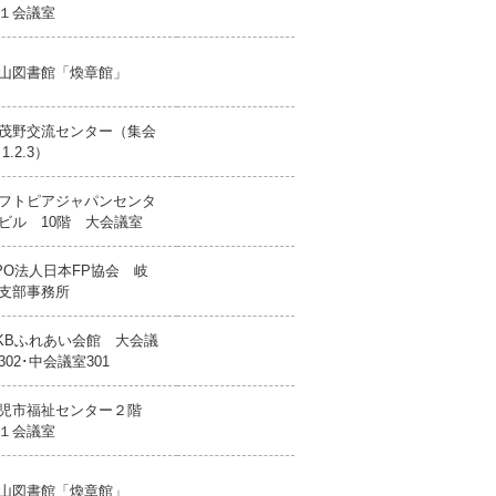
１会議室
山図書館「煥章館」
茂野交流センター（集会
1.2.3）
フトピアジャパンセンタ
ビル 10階 大会議室
PO法人日本FP協会 岐
支部事務所
KBふれあい会館 大会議
302･中会議室301
児市福祉センター２階
１会議室
山図書館「煥章館」