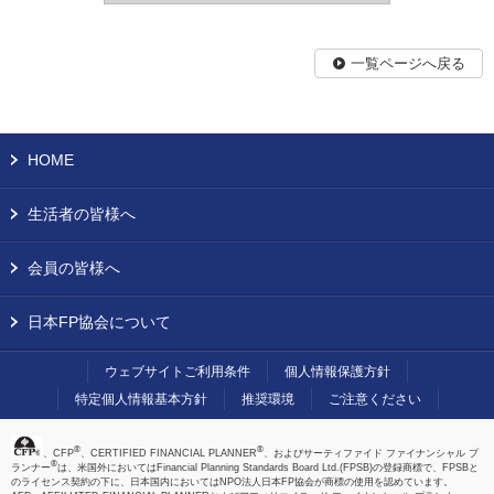
一覧ページへ戻る
HOME
生活者の皆様へ
会員の皆様へ
日本FP協会について
ウェブサイトご利用条件
個人情報保護方針
特定個人情報基本方針
推奨環境
ご注意ください
®
®
、CFP
、CERTIFIED FINANCIAL PLANNER
、およびサーティファイド ファイナンシャル プ
®
ランナー
は、米国外においてはFinancial Planning Standards Board Ltd.(FPSB)の登録商標で、FPSBと
のライセンス契約の下に、日本国内においてはNPO法人日本FP協会が商標の使用を認めています。