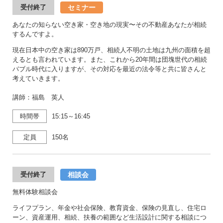
セミナー
受付終了
あなたの知らない空き家・空き地の現実〜その不動産あなたが相続
するんですよ。
現在日本中の空き家は890万戸、相続人不明の土地は九州の面積を超
えるとも言われています。また、これから20年間は団塊世代の相続
バブル時代に入りますが、その対応を最近の法令等と共に皆さんと
考えていきます。
講師：福島 英人
時間帯
15:15～16:45
定員
150名
相談会
受付終了
無料体験相談会
ライフプラン、年金や社会保険、教育資金、保険の見直し、住宅ロ
ーン、資産運用、相続、扶養の範囲など生活設計に関する相談につ