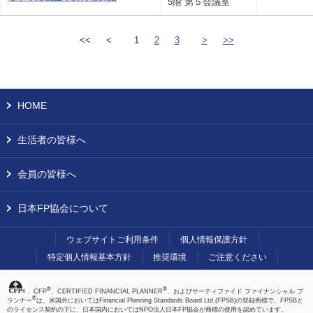
5階 第５会議室
<<
<
1
2
3
>
>>
HOME
生活者の皆様へ
会員の皆様へ
日本FP協会について
ウェブサイトご利用条件
個人情報保護方針
特定個人情報基本方針
推奨環境
ご注意ください
®
®
、CFP
、CERTIFIED FINANCIAL PLANNER
、およびサーティファイド ファイナンシャル プ
®
ランナー
は、米国外においてはFinancial Planning Standards Board Ltd.(FPSB)の登録商標で、FPSBと
のライセンス契約の下に、日本国内においてはNPO法人日本FP協会が商標の使用を認めています。