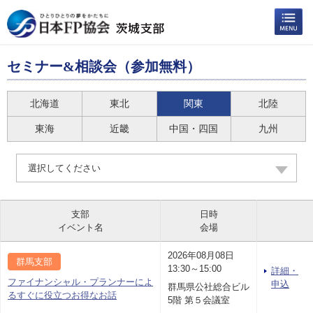
セミナー&相談会（参加無料）
北海道
東北
関東
北陸
東海
近畿
中国・四国
九州
選択してください
支部
日時
イベント名
会場
2026年08月08日
群馬支部
13:30～15:00
詳細・
ファイナンシャル・プランナーによ
申込
群馬県公社総合ビル
るすぐに役立つお得なお話
5階 第５会議室