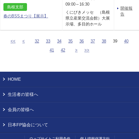
09:00～16:30
島根支部
開催報
くにびきメッセ （島根
告
春のBSSまつり【展示】
県立産業交流会館）大展
示場、多目的ホール
<<
<
32
33
34
35
36
37
38
39
40
41
42
>
>>
HOME
生活者の皆様へ
会員の皆様へ
日本FP協会について
ウェブサイトご利用条件
個人情報保護方針