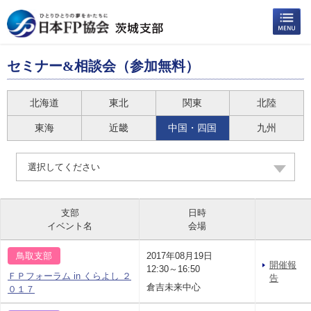
セミナー&相談会（参加無料）
北海道
東北
関東
北陸
東海
近畿
中国・四国
九州
選択してください
支部
日時
イベント名
会場
鳥取支部
2017年08月19日
開催報
12:30～16:50
ＦＰフォーラム in くらよし ２
告
倉吉未来中心
０１７