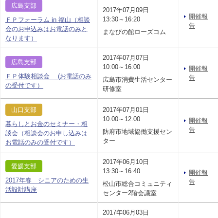
広島支部
2017年07月09日
開催報
13:30～16:20
ＦＰフォーラム in 福山（相談
告
会のお申込みはお電話のみと
まなびの館ローズコム
なります）
2017年07月07日
広島支部
10:00～16:00
開催報
ＦＰ体験相談会 (お電話のみ
告
広島市消費生活センター
の受付です）
研修室
山口支部
2017年07月01日
10:00～12:00
開催報
暮らしとお金のセミナー・相
告
防府市地域協働支援セン
談会（相談会のお申し込みは
ター
お電話のみの受付です）
2017年06月10日
愛媛支部
13:30～16:40
開催報
2017年春 シニアのための生
告
松山市総合コミュニティ
活設計講座
センター2階会議室
2017年06月03日