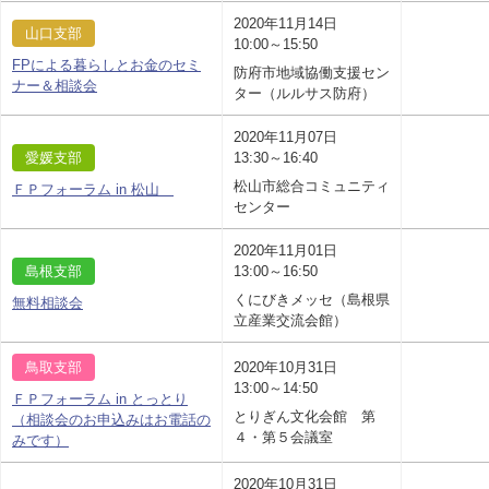
2020年11月14日
山口支部
10:00～15:50
FPによる暮らしとお金のセミ
防府市地域協働支援セン
ナー＆相談会
ター（ルルサス防府）
2020年11月07日
愛媛支部
13:30～16:40
松山市総合コミュニティ
ＦＰフォーラム in 松山
センター
2020年11月01日
島根支部
13:00～16:50
くにびきメッセ（島根県
無料相談会
立産業交流会館）
鳥取支部
2020年10月31日
13:00～14:50
ＦＰフォーラム in とっとり
とりぎん文化会館 第
（相談会のお申込みはお電話の
４・第５会議室
みです）
2020年10月31日