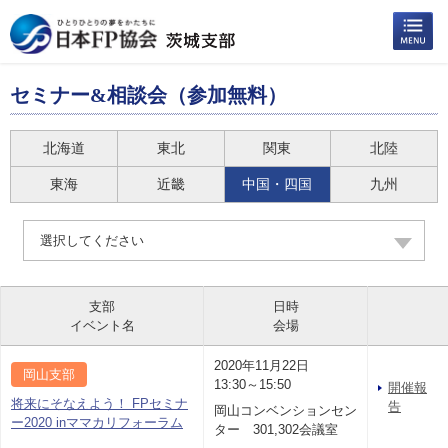
セミナー&相談会（参加無料）
北海道
東北
関東
北陸
東海
近畿
中国・四国
九州
選択してください
支部
日時
イベント名
会場
2020年11月22日
岡山支部
13:30～15:50
開催報
将来にそなえよう！ FPセミナ
告
岡山コンベンションセン
ー2020 inママカリフォーラム
ター 301,302会議室