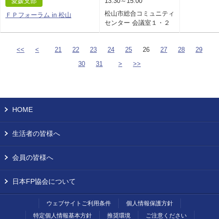
愛媛支部
13:30～15:00
松山市総合コミュニティ
ＦＰフォーラム in 松山
センター 会議室１・２
<<
<
21
22
23
24
25
26
27
28
29
30
31
>
>>
HOME
生活者の皆様へ
会員の皆様へ
日本FP協会について
ウェブサイトご利用条件
個人情報保護方針
特定個人情報基本方針
推奨環境
ご注意ください