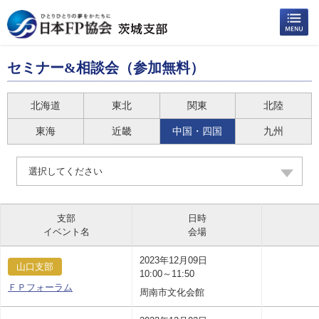
セミナー&相談会（参加無料）
北海道
東北
関東
北陸
東海
近畿
中国・四国
九州
選択してください
支部
日時
イベント名
会場
2023年12月09日
山口支部
10:00～11:50
ＦＰフォーラム
周南市文化会館