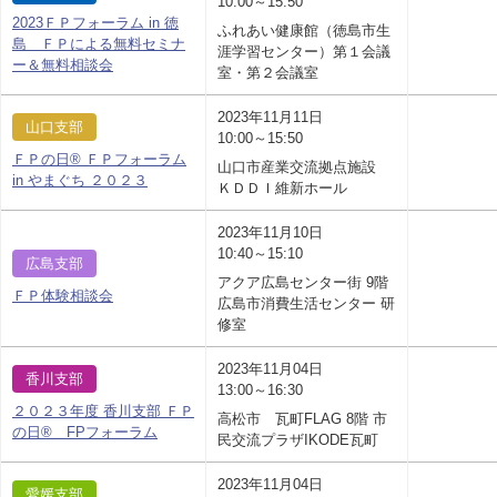
10:00～15:50
2023ＦＰフォーラム in 徳
ふれあい健康館（徳島市生
島 ＦＰによる無料セミナ
涯学習センター）第１会議
ー＆無料相談会
室・第２会議室
2023年11月11日
山口支部
10:00～15:50
ＦＰの日® ＦＰフォーラム
山口市産業交流拠点施設
in やまぐち ２０２３
ＫＤＤＩ維新ホール
2023年11月10日
10:40～15:10
広島支部
アクア広島センター街 9階
ＦＰ体験相談会
広島市消費生活センター 研
修室
2023年11月04日
香川支部
13:00～16:30
２０２３年度 香川支部 ＦＰ
高松市 瓦町FLAG 8階 市
の日® FPフォーラム
民交流プラザIKODE瓦町
2023年11月04日
愛媛支部