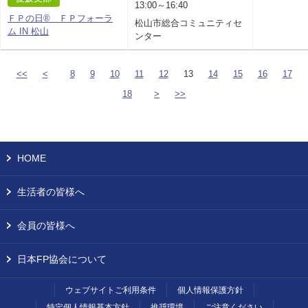
13:00～16:40
ＦＰの日® ＦＰフォーラ
松山市総合コミュニティセ
ム IN 松山
ンター
<<
<
8
9
10
11
12
13
14
15
16
17
18
>
>>
HOME
生活者の皆様へ
会員の皆様へ
日本FP協会について
ウェブサイトご利用条件
個人情報保護方針
特定個人情報基本方針
推奨環境
ご注意ください