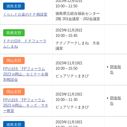
2023年12月02日
徳島支部
10:00～11:50
徳島県立総合福祉センター
くらしとお金のＦＰ相談室
2階 201会議室・202会議室
2023年11月26日
島根支部
10:00～15:45
ＦＰの日® ＦＰフォーラ
テクノアークしまね 大会
ムしまね
議室
岡山支部
2023年11月19日
開催報
10:00～15:50
FPの日®「FPフォーラム
告
2023 in岡山」セミナー＆個
ピュアリティまきび
別相談会
岡山支部
2023年11月19日
開催報
10:00～11:30
FPの日®「FPフォーラム
告
2023 in岡山」キッズ・マネ
ピュアリティまきび
ー教室
2023年11月18日
徳島支部