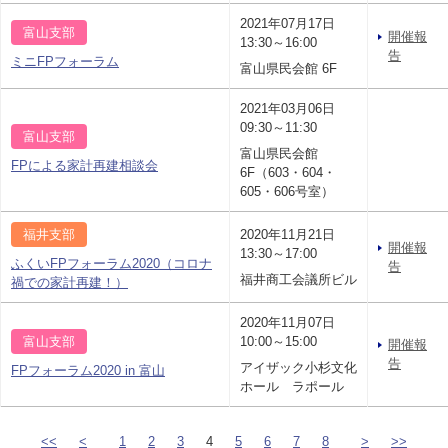
2021年07月17日
富山支部
開催報
13:30～16:00
告
ミニFPフォーラム
富山県民会館 6F
2021年03月06日
09:30～11:30
富山支部
富山県民会館
FPによる家計再建相談会
6F（603・604・
605・606号室）
福井支部
2020年11月21日
開催報
13:30～17:00
ふくいFPフォーラム2020（コロナ
告
福井商工会議所ビル
禍での家計再建！）
2020年11月07日
富山支部
10:00～15:00
開催報
告
アイザック小杉文化
FPフォーラム2020 in 富山
ホール ラポール
<<
<
1
2
3
4
5
6
7
8
>
>>