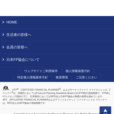
HOME
生活者の皆様へ
会員の皆様へ
日本FP協会について
ウェブサイトご利用条件
個人情報保護方針
特定個人情報基本方針
推奨環境
ご注意ください
®
®
、CFP
、CERTIFIED FINANCIAL PLANNER
、およびサーティファイド ファイナンシャル プ
®
ランナー
は、米国外においてはFinancial Planning Standards Board Ltd.(FPSB)の登録商標で、FPSBと
のライセンス契約の下に、日本国内においてはNPO法人日本FP協会が商標の使用を認めています。
AFP、AFFILIATED FINANCIAL PLANNERおよびアフィリエイテッド ファイナンシャル プランナー
は、NPO法人日本FP協会の登録商標です。
上へ
Copyright Japan Association for Financial Planners,
ALL Rights Reserved.