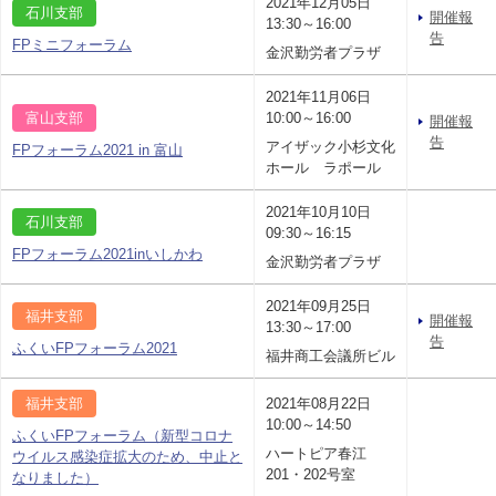
2021年12月05日
石川支部
開催報
13:30～16:00
告
FPミニフォーラム
金沢勤労者プラザ
2021年11月06日
富山支部
10:00～16:00
開催報
告
アイザック小杉文化
FPフォーラム2021 in 富山
ホール ラポール
2021年10月10日
石川支部
09:30～16:15
FPフォーラム2021inいしかわ
金沢勤労者プラザ
2021年09月25日
福井支部
開催報
13:30～17:00
告
ふくいFPフォーラム2021
福井商工会議所ビル
福井支部
2021年08月22日
10:00～14:50
ふくいFPフォーラム（新型コロナ
ハートピア春江
ウイルス感染症拡大のため、中止と
201・202号室
なりました）