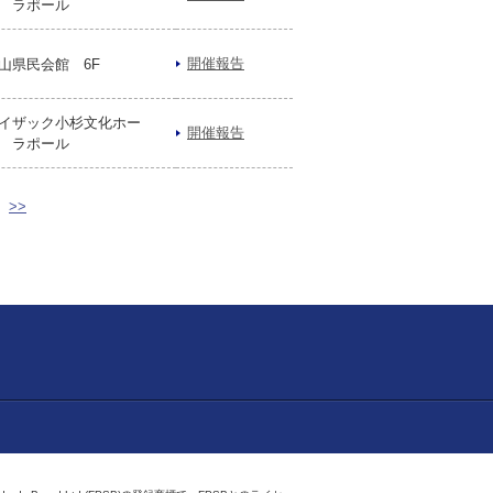
 ラポール
開催報告
山県民会館 6F
イザック小杉文化ホー
開催報告
 ラポール
>>