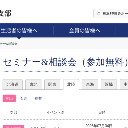
ミナー&相談会
セミナー&相談会（参加無料
北海道
東北
関東
北陸
東海
近畿
中
富山
石川
福井
支部
イベント名
日時
2026年07月04日