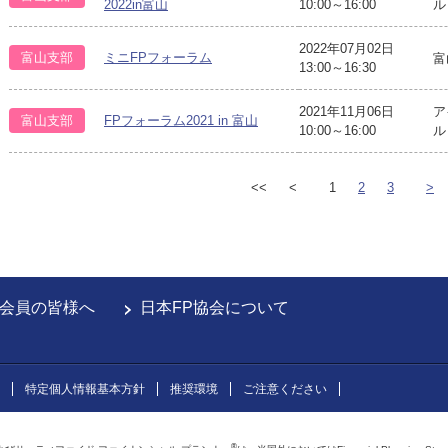
2022in富山
10:00～16:00
ル
2022年07月02日
富山支部
ミニFPフォーラム
富
13:00～16:30
2021年11月06日
ア
富山支部
FPフォーラム2021 in 富山
10:00～16:00
ル
<<
<
1
2
3
>
会員の皆様へ
日本FP協会について
特定個人情報基本方針
推奨環境
ご注意ください
®