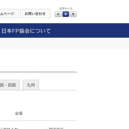
文字サイズ
小
中
大
）
国・四国
九州
会場