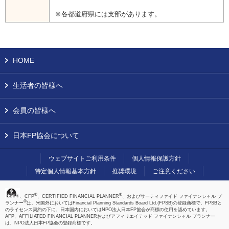
※各都道府県には支部があります。
HOME
生活者の皆様へ
会員の皆様へ
日本FP協会について
ウェブサイトご利用条件
個人情報保護方針
特定個人情報基本方針
推奨環境
ご注意ください
®
®
、CFP
、CERTIFIED FINANCIAL PLANNER
、およびサーティファイド ファイナンシャル プ
®
ランナー
は、米国外においてはFinancial Planning Standards Board Ltd.(FPSB)の登録商標で、FPSBと
のライセンス契約の下に、日本国内においてはNPO法人日本FP協会が商標の使用を認めています。
AFP、AFFILIATED FINANCIAL PLANNERおよびアフィリエイテッド ファイナンシャル プランナー
は、NPO法人日本FP協会の登録商標です。