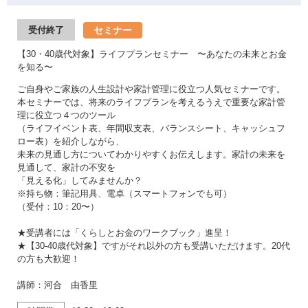
セミナー
受付終了
【30・40歳代対象】ライフプランセミナー 〜あなたの未来とお金
を知る〜
ご自身やご家族の人生設計や家計管理に役立つ人気セミナーです。
本セミナーでは、将来のライフプランを考えるうえで重要な家計管
理に役立つ４つのツール
（ライフイベント表、年間収支表、バランスシート、キャッシュフ
ロー表）を紹介しながら、
未来の見通し方についてわかりやすくお伝えします。家計の未来を
見通して、家計の不安を
「見える化」してみませんか？
※持ち物：筆記用具、電卓（スマートフォンでも可）
（受付：10：20〜）
★受講者には「くらしとお金のワークブック」進呈！
★【30-40歳代対象】ですがそれ以外の方も受講いただけます。20代
の方も大歓迎！
講師：河合 由香里