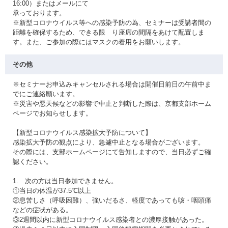
16:00）またはメールにて
承っております。
※新型コロナウイルス等への感染予防の為、セミナーは受講者間の
距離を確保するため、できる限 り座席の間隔をあけて配置しま
す。また、ご参加の際にはマスクの着用をお願いします。
その他
※セミナーお申込みキャンセルされる場合は開催日前日の午前中ま
でにご連絡願います。
※災害や悪天候などの影響で中止と判断した際は、京都支部ホーム
ページでお知らせします。
【新型コロナウイルス感染拡大予防について】
感染拡大予防の観点により、急遽中止となる場合がございます。
その際には、支部ホームページにて告知しますので、当日必ずご確
認ください。
1. 次の方は当日参加できません。
①当日の体温が37.5℃以上
②息苦しさ（呼吸困難）、強いだるさ、軽度であっても咳・咽頭痛
などの症状がある。
③2週間以内に新型コロナウイルス感染者との濃厚接触があった。