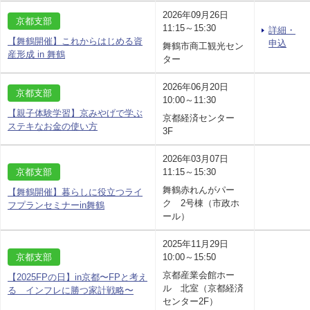
2026年09月26日
京都支部
11:15～15:30
詳細・
【舞鶴開催】これからはじめる資
申込
舞鶴市商工観光セン
産形成 in 舞鶴
ター
2026年06月20日
京都支部
10:00～11:30
【親子体験学習】京みやげで学ぶ
京都経済センター
ステキなお金の使い方
3F
2026年03月07日
京都支部
11:15～15:30
舞鶴赤れんがパー
【舞鶴開催】暮らしに役立つライ
ク 2号棟（市政ホ
フプランセミナーin舞鶴
ール）
2025年11月29日
京都支部
10:00～15:50
京都産業会館ホー
【2025FPの日】in京都〜FPと考え
ル 北室（京都経済
る インフレに勝つ家計戦略〜
センター2F）