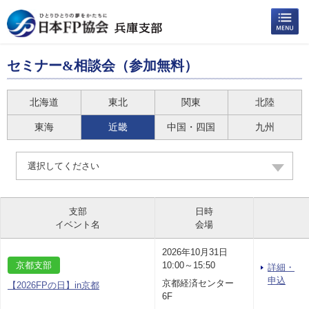
セミナー&相談会（参加無料）
北海道
東北
関東
北陸
東海
近畿
中国・四国
九州
選択してください
支部
日時
イベント名
会場
2026年10月31日
京都支部
10:00～15:50
詳細・
申込
京都経済センター
【2026FPの日】in京都
6F