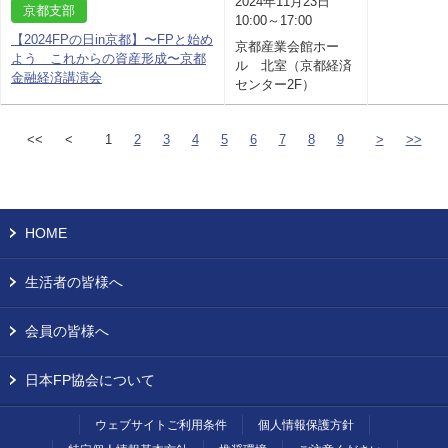
2024年11月23日
京都支部
10:00～17:00
【2024FPの日in京都】〜FPと始め
京都産業会館ホー
よう これからの資産形成〜京都
ル 北室（京都経済
金融経済講演会
センター2F）
<<
<
1
2
3
4
5
6
7
8
9
>
>>
HOME
生活者の皆様へ
会員の皆様へ
日本FP協会について
ウェブサイトご利用条件
個人情報保護方針