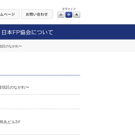
文字サイズ
小
中
大
信託のながれ〜
資信託のながれ〜
烏丸ビル3Ｆ