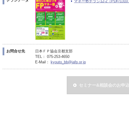
チラシデータ
マネー塾チラシ12-2（PDF/1310.
お問合せ先
日本ＦＰ協会京都支部
TEL： 075-253-4650
E-Mail：
kyouto_bb@jafp.or.jp
セミナー&相談会のお申