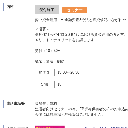
内容
セミナー
受付終了
賢い資金運用 〜金融資産3分法と投資信託のながれ〜
＜概要＞
高齢化社会やゼロ金利時代における資金運用の考え方、
メリット・デメリットをお話します。
受付：18：50〜
講師：加藤 朗彦
時間帯
19:00～20:30
定員
18
連絡事項等
参加費：無料
生活者向けセミナーの為、FP資格保有者の方のお申込
会場には駐車場・駐輪場はございません。