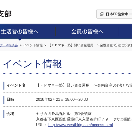
ミナー&相談会
イベント情報
【ＦＰマネー塾】賢い資金運用 〜金融資産3分法と投資
イベント情報
イベント名
【ＦＰマネー塾】賢い資金運用 〜金融資産3分法と投
日時
2018年02月21日 19:00～20:30
会場
ヤサカ四条烏丸ビル 第1会議室
京都市下京区四条通室町東入函谷鉾町７９ ヤサカ四条
URL：
http://www.westbldg.com/access.html