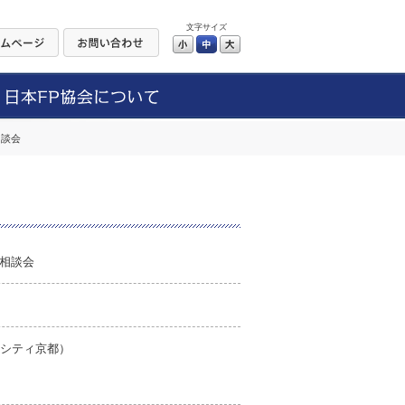
文字サイズ
小
中
大
相談会
相談会
ンシティ京都）