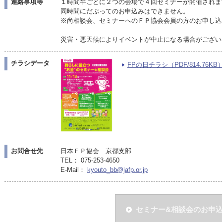
連絡事項等
１時間半ごとに２つの会場で４回セミナーが開催されま
同時間にだぶってのお申込みはできません。
※尚相談会、セミナーへのＦＰ協会会員の方のお申し込
災害・悪天候によりイベントが中止になる場合がござい
チラシデータ
FPの日チラシ（PDF/814.76KB
お問合せ先
日本ＦＰ協会 京都支部
TEL： 075-253-4650
E-Mail：
kyouto_bb@jafp.or.jp
セミナー&相談会のお申