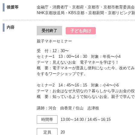
後援等
金融庁・消費者庁・京都府・京都市・京都市教育委員会
NHK京都放送局・KBS京都・京都新聞・京都リビング
内容
子ども向け
受付終了
親子マネーセミナー
受 付：12：30〜
セミナー1 13：00〜14：30 対象：年長〜小4
テーマ：見えないお金 電子マネーを学ぼう！
概 要：電子マネーが普及し便利になった今、改めてみ
をするワークショップです。
セミナー2 14：45〜16：15 対象：小4〜小6
テーマ：お金はなぜ大切なの？暮らしから学ぶお金の役
概 要：知っているようで知らないお金。親子で学んで
講師：河合 由香里 / 住山 志津枝
時間帯
13:00～14:30
/
14:45～16:15
定員
20