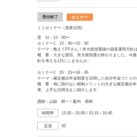
セミナー
受付終了
ミニセミナー（資産活用）
受 付：13：00〜
セミナー1 13：30〜15：00
テーマ：教えてFPさん！米大統領選後の資産運用方針
概 要：大きな節目、米大統領選が終わりました。今後
針を考える1日にしませんか。
セミナー2 15：15〜16：45
テーマ：確定拠出年金制度を活用した自分年金づくりの
概 要：他に類のない税制メリットの大きな確定拠出年
果、上手な活用法をご紹介します。
講師：山副 耕一 / 薮内 美樹
時間帯
13:30～15:00
/
15:15～16:45
定員
50