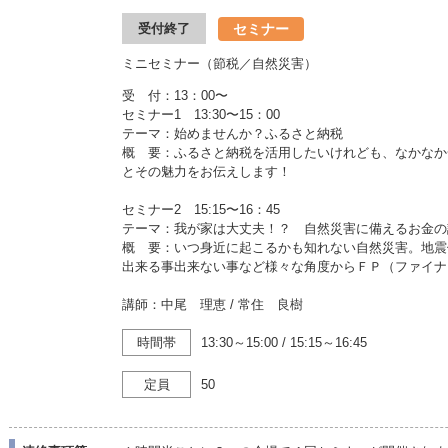
セミナー
受付終了
ミニセミナー（節税／自然災害）
受 付：13：00〜
セミナー1 13:30〜15：00
テーマ：始めませんか？ふるさと納税
概 要：ふるさと納税を活用したいけれども、なかなか
とその魅力をお伝えします！
セミナー2 15:15〜16：45
テーマ：我が家は大丈夫！？ 自然災害に備えるお金の
概 要：いつ身近に起こるかも知れない自然災害。地震
出来る事出来ない事など様々な角度からＦＰ（ファイナ
講師：中尾 理恵 / 常住 良樹
時間帯
13:30～15:00
/
15:15～16:45
定員
50