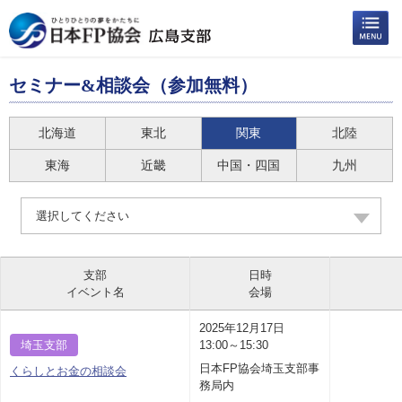
セミナー&相談会（参加無料）
北海道
東北
関東
北陸
東海
近畿
中国・四国
九州
選択してください
支部
日時
イベント名
会場
2025年12月17日
埼玉支部
13:00～15:30
日本FP協会埼玉支部事
くらしとお金の相談会
務局内