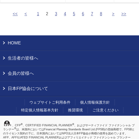
<<
<
1
2
3
4
5
6
7
8
>
>>
HOME
生活者の皆様へ
会員の皆様へ
日本FP協会について
ウェブサイトご利用条件
個人情報保護方針
特定個人情報基本方針
推奨環境
ご注意ください
®
®
、CFP
、CERTIFIED FINANCIAL PLANNER
、およびサーティファイド ファイナンシャル プ
®
ランナー
は、米国外においてはFinancial Planning Standards Board Ltd.(FPSB)の登録商標で、FPSBと
のライセンス契約の下に、日本国内においてはNPO法人日本FP協会が商標の使用を認めています。
AFP、AFFILIATED FINANCIAL PLANNERおよびアフィリエイテッド ファイナンシャル プランナー