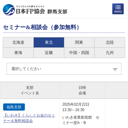
セミナー&相談会（参加無料）
北海道
東北
関東
北陸
東海
近畿
中国・四国
九州
選択してください
支部
日時
イベント名
会場
2025年02月22日
福島支部
13:30～16:30
【いわき】くらしとお金のセミ
いわき産業創造館 セ
ナー＆無料相談会
ミナー室A・B