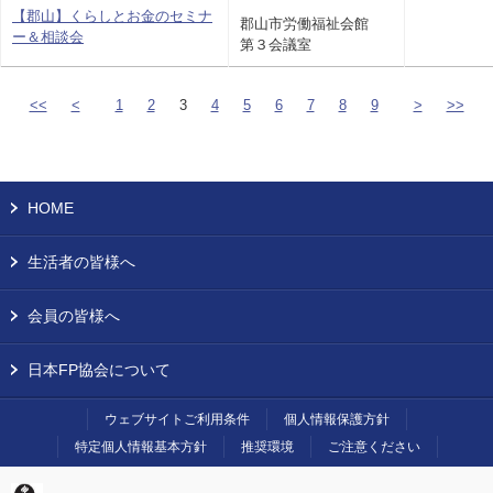
【郡山】くらしとお金のセミナ
郡山市労働福祉会館
ー＆相談会
第３会議室
<<
<
1
2
3
4
5
6
7
8
9
>
>>
HOME
生活者の皆様へ
会員の皆様へ
日本FP協会について
ウェブサイトご利用条件
個人情報保護方針
特定個人情報基本方針
推奨環境
ご注意ください