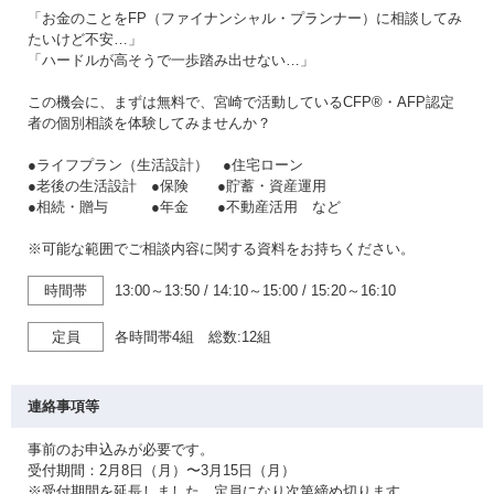
「お金のことをFP（ファイナンシャル・プランナー）に相談してみ
たいけど不安…」
「ハードルが高そうで一歩踏み出せない…」
この機会に、まずは無料で、宮崎で活動しているCFP®・AFP認定
者の個別相談を体験してみませんか？
●ライフプラン（生活設計） ●住宅ローン
●老後の生活設計 ●保険 ●貯蓄・資産運用
●相続・贈与 ●年金 ●不動産活用 など
※可能な範囲でご相談内容に関する資料をお持ちください。
時間帯
13:00～13:50
/
14:10～15:00
/
15:20～16:10
定員
各時間帯4組 総数:12組
連絡事項等
事前のお申込みが必要です。
受付期間：2月8日（月）〜3月15日（月）
※受付期間を延長しました。定員になり次第締め切ります。