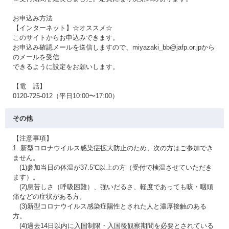
お申込み方法
【インターネット】☆オススメ☆
このサイトからお申込みできます。
お申込み確認メールを送信しますので、miyazaki_bb@jafp.or.jpから
のメールを受信
できるように設定をお願いします。
【電 話】
0120-725-012（平日10:00〜17:00）
その他
【注意事項】
1. 新型コロナウイルス感染症拡大防止のため、次の方はご参加でき
ません。
(1)参加当日の体温が37.5℃以上の方（受付で検温させていただき
ます）。
(2)息苦しさ（呼吸困難）、強いだるさ、軽度であっても咳・咽頭
痛などの症状がある方。
(3)新型コロナウイルス感染症陽性とされた人と濃厚接触のある
方。
(4)過去14日以内に入国制限・入国後観察期間を必要とされている