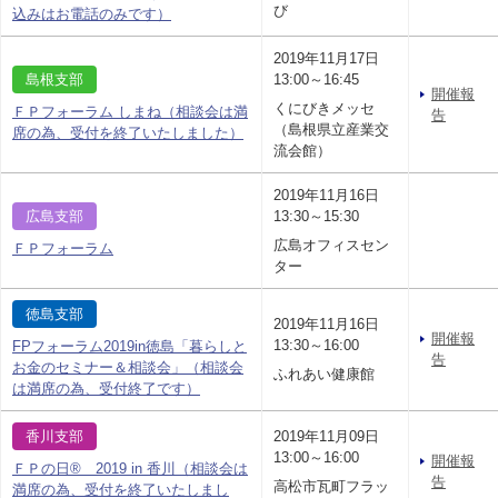
び
込みはお電話のみです）
2019年11月17日
島根支部
13:00～16:45
開催報
くにびきメッセ
ＦＰフォーラム しまね（相談会は満
告
（島根県立産業交
席の為、受付を終了いたしました）
流会館）
2019年11月16日
広島支部
13:30～15:30
広島オフィスセン
ＦＰフォーラム
ター
徳島支部
2019年11月16日
開催報
13:30～16:00
FPフォーラム2019in徳島「暮らしと
告
お金のセミナー＆相談会」（相談会
ふれあい健康館
は満席の為、受付終了です）
香川支部
2019年11月09日
13:00～16:00
開催報
ＦＰの日® 2019 in 香川（相談会は
告
高松市瓦町フラッ
満席の為、受付を終了いたしまし