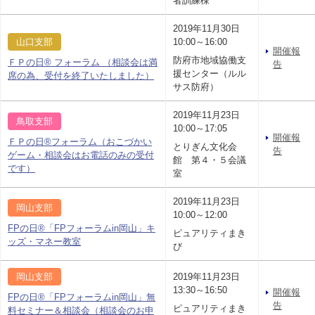
者訓練棟
2019年11月30日
山口支部
10:00～16:00
開催報
防府市地域協働支
ＦＰの日® フォーラム （相談会は満
告
援センター（ルル
席の為、受付を終了いたしました）
サス防府）
2019年11月23日
鳥取支部
10:00～17:05
開催報
ＦＰの日®フォーラム（おこづかい
とりぎん文化会
告
ゲーム・相談会はお電話のみの受付
館 第４・５会議
です）
室
2019年11月23日
岡山支部
10:00～12:00
FPの日®「FPフォーラムin岡山」キ
ピュアリティまき
ッズ・マネー教室
び
岡山支部
2019年11月23日
13:30～16:50
開催報
FPの日®「FPフォーラムin岡山」無
告
ピュアリティまき
料セミナー＆相談会（相談会のお申