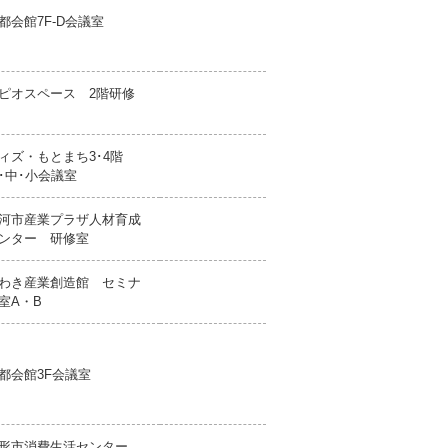
都会館7F-D会議室
ピオスペース 2階研修
ィズ・もとまち3･4階
･中･小会議室
河市産業プラザ人材育成
ンター 研修室
わき産業創造館 セミナ
室A・B
都会館3F会議室
形市消費生活センター