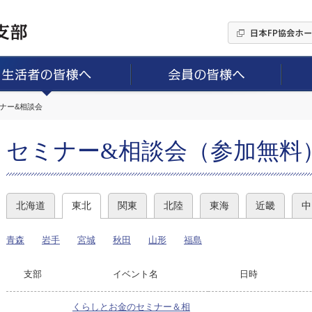
ミナー&相談会
セミナー&相談会（参加無料
北海道
東北
関東
北陸
東海
近畿
中
青森
岩手
宮城
秋田
山形
福島
支部
イベント名
日時
くらしとお金のセミナー＆相