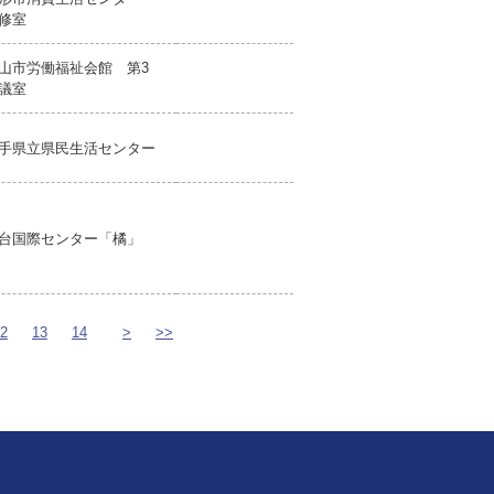
修室
山市労働福祉会館 第3
議室
手県立県民生活センター
台国際センター「橘」
2
13
14
>
>>