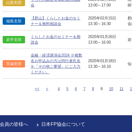
山形支部
会
13:00～17:00
研
【郡山】くらしとお金のセミ
2025年02月15日
郡
福島支部
ナー＆無料相談会
13:30～16:30
会
くらしとお金のセミナー＆相
2025年01月26日
岩手支部
岩
談会
13:00～16:00
金融・経済講演会2024 ※複数
名お申込みの方は同行者氏名
2025年01月18日
宮城支部
仙
を「その他ご要望」にご入力
13:30～16:10
ください。
<<
<
4
5
6
7
8
9
10
11
1
会員の皆様へ
日本FP協会について