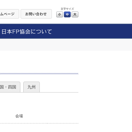
文字サイズ
小
中
大
）
国・四国
九州
会場