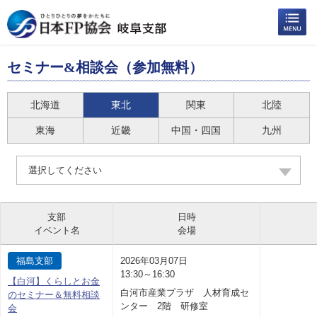
セミナー&相談会（参加無料）
北海道
東北
関東
北陸
東海
近畿
中国・四国
九州
選択してください
支部
日時
イベント名
会場
福島支部
2026年03月07日
13:30～16:30
【白河】くらしとお金
白河市産業プラザ 人材育成セ
のセミナー＆無料相談
ンター 2階 研修室
会