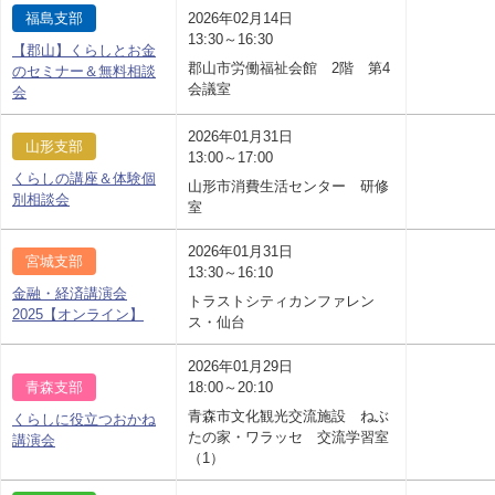
福島支部
2026年02月14日
13:30～16:30
【郡山】くらしとお金
郡山市労働福祉会館 2階 第4
のセミナー＆無料相談
会議室
会
2026年01月31日
山形支部
13:00～17:00
くらしの講座＆体験個
山形市消費生活センター 研修
別相談会
室
2026年01月31日
宮城支部
13:30～16:10
金融・経済講演会
トラストシティカンファレン
2025【オンライン】
ス・仙台
2026年01月29日
青森支部
18:00～20:10
青森市文化観光交流施設 ねぶ
くらしに役立つおかね
たの家・ワラッセ 交流学習室
講演会
（1）