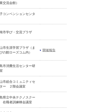
業交流会館）
子コンベンションセンタ
南市学び・交流プラザ
山市生涯学習プラザ（ま
開催報告
びの館ローズコム内）
島市消費生活センター研
室
山市総合コミュニティセ
ター ２階会議室
島県立中央テクノスクー
 在職者訓練棟会議室