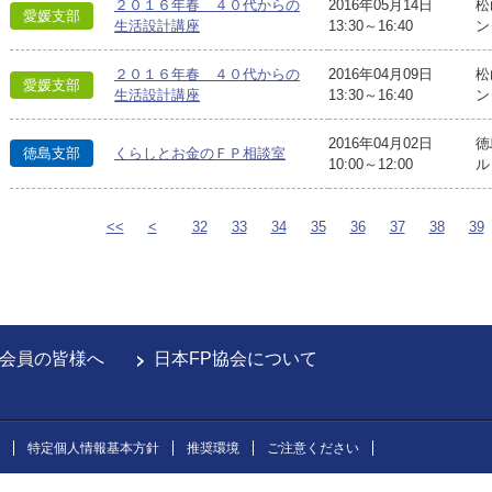
２０１６年春 ４０代からの
2016年05月14日
松
愛媛支部
生活設計講座
13:30～16:40
ン
２０１６年春 ４０代からの
2016年04月09日
松
愛媛支部
生活設計講座
13:30～16:40
ン
2016年04月02日
徳
徳島支部
くらしとお金のＦＰ相談室
10:00～12:00
ル
<<
<
32
33
34
35
36
37
38
39
会員の皆様へ
日本FP協会について
特定個人情報基本方針
推奨環境
ご注意ください