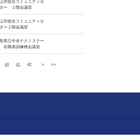
山市総合コミュニティセ
ター ２階会議室
山市総合コミュニティセ
ター２階会議室
島県立中央テクノスクー
 在職者訓練棟会議室
40
41
42
>
>>