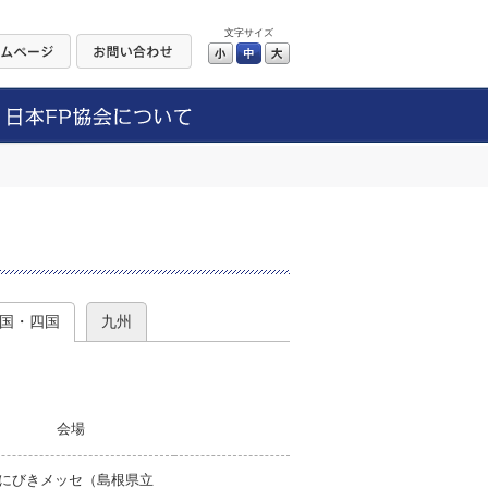
文字サイズ
小
中
大
）
国・四国
九州
会場
にびきメッセ（島根県立