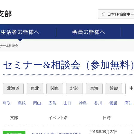
ミナー&相談会
セミナー&相談会（参加無料
北海道
東北
関東
北陸
東海
近畿
中
鳥取
島根
岡山
広島
山口
徳島
香川
愛媛
高知
支部
イベント名
日時
2016年08月27日
く