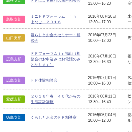
島根支部
ＦＰによる家計の無料相談会
13:00～16:20
産
ミニＦＰフォーラム ｉｎ
2016年08月20日
米
鳥取支部
よなご ２０１６
12:30～17:00
ー
暮らしとお金のセミナー・相
2016年07月23日
山口支部
周
談会
10:00～12:00
ＦＰフォーラムｉｎ福山（相
2016年07月10日
福
広島支部
談会のお申込みはお電話のみ
13:30～16:30
な
となります）
2016年07月01日
広
広島支部
ＦＰ体験相談会
10:00～16:00
修
２０１６年春 ４０代からの
2016年06月11日
松
愛媛支部
生活設計講座
13:30～16:40
ン
2016年06月04日
徳
徳島支部
くらしとお金のＦＰ相談室
10:00～12:00
ル