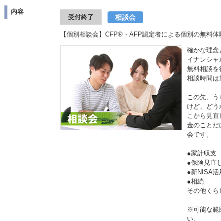
内容
相談会
受付終了
【個別相談会】CFP®・AFP認定者による個別の無料体
確かな理念
イナンシャ
無料相談を
相談時間は
この先、う
けど、どう
こから見直
金のことだ
会です。
●家計収支
●保険見
●新NISA
●相続
その他くら
※可能な範
い。