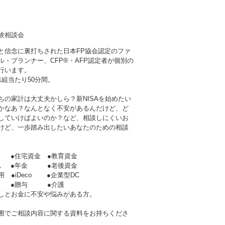
験相談会
と信念に裏打ちされた日本FP協会認定のファ
ル・プランナー、CFP®・AFP認定者が個別の
行います。
1組当たり50分間。
ちの家計は大丈夫かしら？新NISAを始めたい
かなあ？なんとなく不安があるんだけど、ど
していけばよいのか？など、相談しにくいお
けど、一歩踏み出したいあなたのための相談
 ●住宅資金 ●教育資金
直し ●年金 ●老後資金
活用 ●iDeco ●企業型DC
 ●贈与 ●介護
しとお金に不安や悩みがある方。
囲でご相談内容に関する資料をお持ちくださ