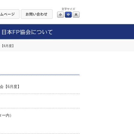
文字サイズ
小
中
大
【6月度】
会【6月度】
ター内）