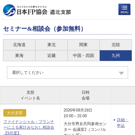
セミナー&相談会（参加無料）
北海道
東北
関東
北陸
東海
近畿
中国・四国
九州
選択してください
支部
日時
イベント名
会場
2026年09月19日
大分支部
10:00～15:00
詳細・
ファイナンシャル・プランナ
大分市男女共同参画セン
申込
ーによる家計みなおし相談会
ター 会議室2（コンパル
【9月度】